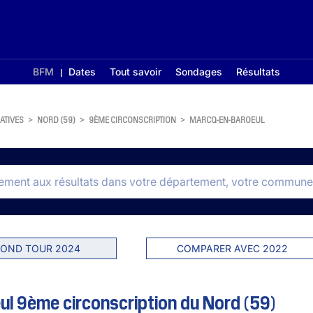
BFM
Dates
Tout savoir
Sondages
Résultats
ATIVES
>
NORD (59)
>
9ÈME CIRCONSCRIPTION
>
MARCQ-EN-BAROEUL
OND TOUR 2024
COMPARER AVEC 2022
l 9ème circonscription du Nord (59)