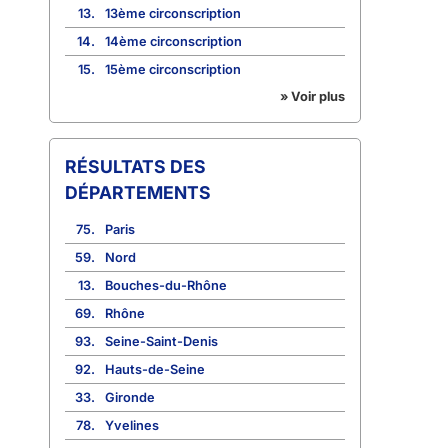
13.
13ème circonscription
14.
14ème circonscription
15.
15ème circonscription
» Voir plus
RÉSULTATS DES
DÉPARTEMENTS
75.
Paris
59.
Nord
13.
Bouches-du-Rhône
69.
Rhône
93.
Seine-Saint-Denis
92.
Hauts-de-Seine
33.
Gironde
78.
Yvelines