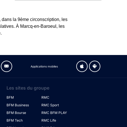
 dans la 9ème circonscription, les
slatives. À Marcq-en-Baroeul, les
.
Applications mobiles
Les sites du groupe
BFM
RMC
BFM Business
RMC Sport
BFM Bourse
RMC BFM PLAY
BFM Tech
RMC Life