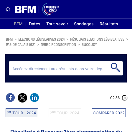
BFM
Dates
Tout savoir
Sondages
Résultats
BFM
>
ELECTIONS LÉGISLATIVES 2024
>
RÉSULTATS ELECTIONS LÉGISLATIVES
>
PAS-DE-CALAIS (62)
>
1ÈRE CIRCONSCRIPTION
>
BUCQUOY
02:56
er
nd
1
TOUR 2024
2
TOUR 2024
COMPARER 2022
Résultats à Bucquoy 1ère circonscription du