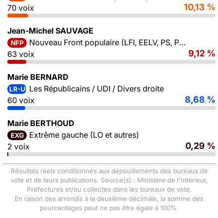
10,13 %
70 voix
Jean-Michel SAUVAGE
Nouveau Front populaire (LFI, EELV, PS, PCF)
NFP
9,12 %
63 voix
Marie BERNARD
Les Républicains / UDI / Divers droite
LR-UDI-DVD
8,68 %
60 voix
Marie BERTHOUD
Extrême gauche (LO et autres)
EXG
0,29 %
2 voix
Résultats réels conditionnés aux dépouillements des bureaux de
vote et de leurs publications. Source(s) : Ministère de l'Intérieur,
Préfectures et/ou collectes dans les bureaux de vote.
En raison des arrondis à la deuxième décimale, la somme des
pourcentages peut ne pas être égale à 100%.