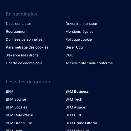
En savoir plus
Nous contacter
Devenir annonceur
Recrutement
Mentions légales
Données personnelles
Politique cookie
Paramétrage des cookies
Gérer Utiq
J’exerce mes droits
CGU
Charte de déontologie
Accessibilité : non-conforme
Les sites du groupe
BFM
BFM Business
BFM Bourse
BFM Tech
BFM Locales
BFM Alsace
BFM Côte d’Azur
BFM DICI
BFM Grand Lille
BFM Grand Littoral
BFM Lyon
BFM Marseille