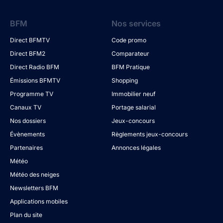
BFM
Nos services
Direct BFMTV
Code promo
Direct BFM2
Comparateur
Direct Radio BFM
BFM Pratique
Émissions BFMTV
Shopping
Programme TV
Immobilier neuf
Canaux TV
Portage salarial
Nos dossiers
Jeux-concours
Évènements
Règlements jeux-concours
Partenaires
Annonces légales
Météo
Météo des neiges
Newsletters BFM
Applications mobiles
Plan du site