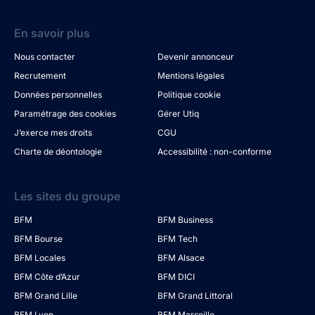
En savoir plus
Nous contacter
Devenir annonceur
Recrutement
Mentions légales
Données personnelles
Politique cookie
Paramétrage des cookies
Gérer Utiq
J’exerce mes droits
CGU
Charte de déontologie
Accessibilité : non-conforme
Les sites du groupe
BFM
BFM Business
BFM Bourse
BFM Tech
BFM Locales
BFM Alsace
BFM Côte d’Azur
BFM DICI
BFM Grand Lille
BFM Grand Littoral
BFM Lyon
BFM Marseille