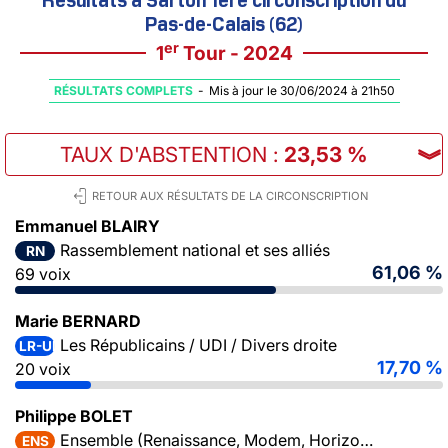
Pas-de-Calais (62)
er
1
Tour - 2024
RÉSULTATS COMPLETS
-
Mis à jour le 30/06/2024 à 21h50
TAUX D'ABSTENTION
:
23,53 %
︾
RETOUR AUX RÉSULTATS DE LA CIRCONSCRIPTION
Emmanuel BLAIRY
Rassemblement national et ses alliés
RN
61,06 %
69 voix
Marie BERNARD
Les Républicains / UDI / Divers droite
LR-UDI-DVD
17,70 %
20 voix
Philippe BOLET
Ensemble (Renaissance, Modem, Horizons)
ENS