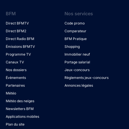
BFM
Nos services
Direct BFMTV
Code promo
Direct BFM2
Comparateur
Direct Radio BFM
BFM Pratique
Émissions BFMTV
Shopping
Programme TV
Immobilier neuf
Canaux TV
Portage salarial
Nos dossiers
Jeux-concours
Évènements
Règlements jeux-concours
Partenaires
Annonces légales
Météo
Météo des neiges
Newsletters BFM
Applications mobiles
Plan du site