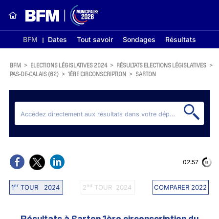
BFM
Dates
Tout savoir
Sondages
Résultats
BFM
>
ELECTIONS LÉGISLATIVES 2024
>
RÉSULTATS ELECTIONS LÉGISLATIVES
>
PAS-DE-CALAIS (62)
>
1ÈRE CIRCONSCRIPTION
>
SARTON
02:56
er
nd
1
TOUR 2024
2
TOUR 2024
COMPARER 2022
Résultats à Sarton 1ère circonscription du