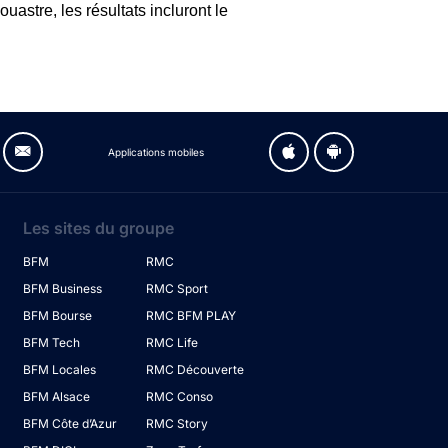
uastre, les résultats incluront le
Applications mobiles
Les sites du groupe
BFM
RMC
BFM Business
RMC Sport
BFM Bourse
RMC BFM PLAY
BFM Tech
RMC Life
BFM Locales
RMC Découverte
BFM Alsace
RMC Conso
BFM Côte d’Azur
RMC Story