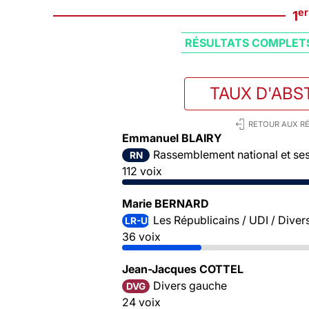
er
1
RÉSULTATS COMPLET
TAUX D'ABS
RETOUR AUX RÉ
Emmanuel BLAIRY
Rassemblement national et ses 
RN
112 voix
Marie BERNARD
Les Républicains / UDI / Divers
LR-UDI-DVD
36 voix
Jean-Jacques COTTEL
Divers gauche
DVG
24 voix