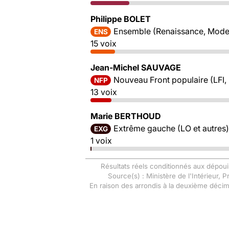
Philippe BOLET
Ensemble (Renaissance, Mode
ENS
15 voix
Jean-Michel SAUVAGE
Nouveau Front populaire (LFI,
NFP
13 voix
Marie BERTHOUD
Extrême gauche (LO et autres)
EXG
1 voix
Résultats réels conditionnés aux dépoui
Source(s) : Ministère de l'Intérieur, 
En raison des arrondis à la deuxième déci