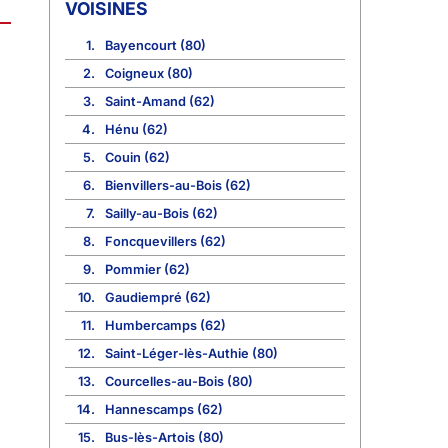
VOISINES
1.
Bayencourt (80)
2.
Coigneux (80)
3.
Saint-Amand (62)
4.
Hénu (62)
5.
Couin (62)
6.
Bienvillers-au-Bois (62)
7.
Sailly-au-Bois (62)
8.
Foncquevillers (62)
9.
Pommier (62)
10.
Gaudiempré (62)
11.
Humbercamps (62)
12.
Saint-Léger-lès-Authie (80)
13.
Courcelles-au-Bois (80)
14.
Hannescamps (62)
15.
Bus-lès-Artois (80)