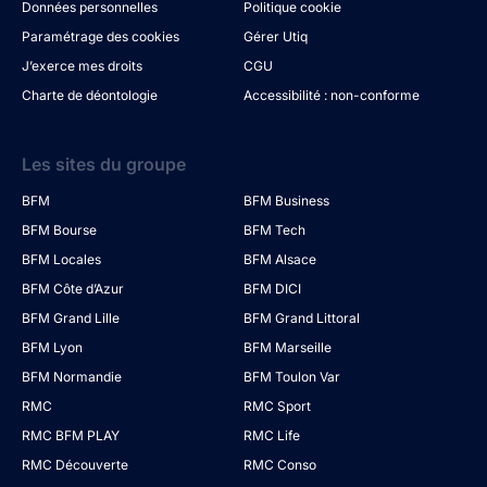
Données personnelles
Politique cookie
Paramétrage des cookies
Gérer Utiq
J’exerce mes droits
CGU
Charte de déontologie
Accessibilité : non-conforme
Les sites du groupe
BFM
BFM Business
BFM Bourse
BFM Tech
BFM Locales
BFM Alsace
BFM Côte d’Azur
BFM DICI
BFM Grand Lille
BFM Grand Littoral
BFM Lyon
BFM Marseille
BFM Normandie
BFM Toulon Var
RMC
RMC Sport
RMC BFM PLAY
RMC Life
RMC Découverte
RMC Conso