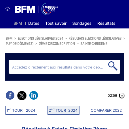
BFM
Dates
Tout savoir
Sondages
Résultats
BFM
>
ELECTIONS LÉGISLATIVES 2024
>
RÉSULTATS ELECTIONS LÉGISLATIVES
>
PUY-DE-DÔME (63)
>
2ÈME CIRCONSCRIPTION
>
SAINTE-CHRISTINE
02:56
er
nd
1
TOUR 2024
2
TOUR 2024
COMPARER 2022
Résultats à Sainte-Christine 2ème