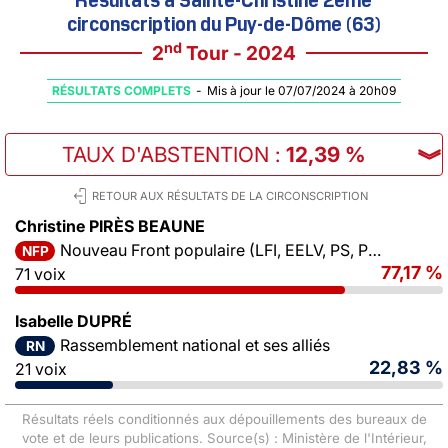
circonscription du Puy-de-Dôme (63)
nd
2
Tour - 2024
RÉSULTATS COMPLETS
-
Mis à jour le 07/07/2024 à 20h09
TAUX D'ABSTENTION
:
12,39 %
︾
RETOUR AUX RÉSULTATS DE LA CIRCONSCRIPTION
Christine PIRÈS BEAUNE
Nouveau Front populaire (LFI, EELV, PS, PCF)
NFP
77,17 %
71 voix
Isabelle DUPRÉ
Rassemblement national et ses alliés
RN
22,83 %
21 voix
Résultats réels conditionnés aux dépouillements des bureaux de
vote et de leurs publications. Source(s) : Ministère de l'Intérieur,