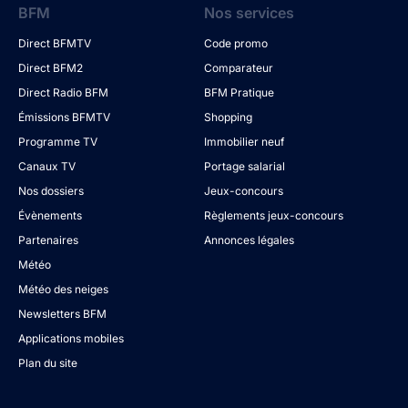
BFM
Nos services
Direct BFMTV
Code promo
Direct BFM2
Comparateur
Direct Radio BFM
BFM Pratique
Émissions BFMTV
Shopping
Programme TV
Immobilier neuf
Canaux TV
Portage salarial
Nos dossiers
Jeux-concours
Évènements
Règlements jeux-concours
Partenaires
Annonces légales
Météo
Météo des neiges
Newsletters BFM
Applications mobiles
Plan du site