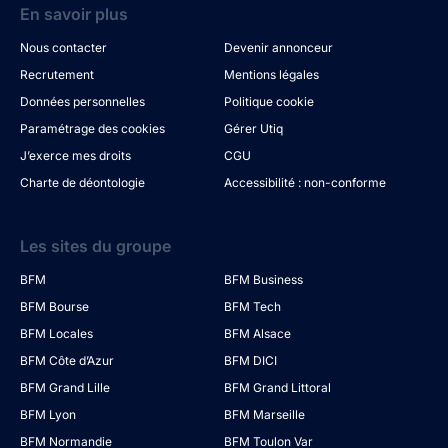
En savoir plus
Nous contacter
Devenir annonceur
Recrutement
Mentions légales
Données personnelles
Politique cookie
Paramétrage des cookies
Gérer Utiq
J’exerce mes droits
CGU
Charte de déontologie
Accessibilité : non-conforme
Les sites du groupe
BFM
BFM Business
BFM Bourse
BFM Tech
BFM Locales
BFM Alsace
BFM Côte d’Azur
BFM DICI
BFM Grand Lille
BFM Grand Littoral
BFM Lyon
BFM Marseille
BFM Normandie
BFM Toulon Var