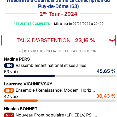
Puy-de-Dôme (63)
nd
2
Tour - 2024
RÉSULTATS COMPLETS
-
Mis à jour le 07/07/2024 à 20h09
TAUX D'ABSTENTION
:
23,16 %
︾
RETOUR AUX RÉSULTATS DE LA CIRCONSCRIPTION
Nadine PERS
Rassemblement national et ses alliés
RN
45,65 %
63 voix
Laurence VICHNIEVSKY
Ensemble (Renaissance, Modem, Horizons)
ENS
30,43 %
42 voix
Nicolas BONNET
Nouveau Front populaire (LFI, EELV, PS, PCF)
NFP