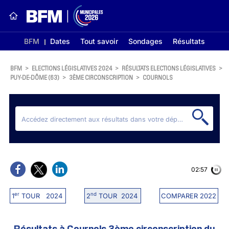
BFM
Dates
Tout savoir
Sondages
Résultats
BFM
>
ELECTIONS LÉGISLATIVES 2024
>
RÉSULTATS ELECTIONS LÉGISLATIVES
>
PUY-DE-DÔME (63)
>
3ÈME CIRCONSCRIPTION
>
COURNOLS
02:56
er
nd
1
TOUR 2024
2
TOUR 2024
COMPARER 2022
Résultats à Cournols 3ème circonscription du