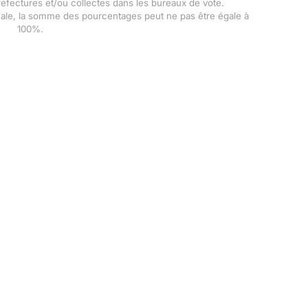
Préfectures et/ou collectes dans les bureaux de vote.
male, la somme des pourcentages peut ne pas être égale à
100%.