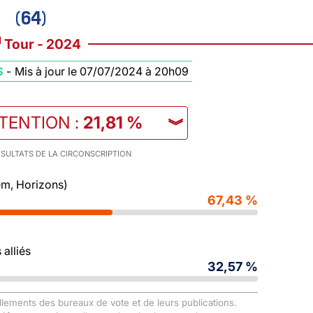
(64)
d
Tour - 2024
S
-
Mis à jour le 07/07/2024 à 20h09
STENTION
:
21,81 %
︾
SULTATS DE LA CIRCONSCRIPTION
m, Horizons)
67,43 %
alliés
32,57 %
llements des bureaux de vote et de leurs publications.