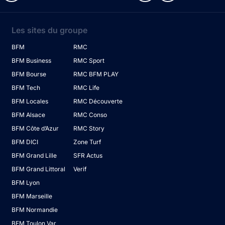
Les sites du groupe
BFM
RMC
BFM Business
RMC Sport
BFM Bourse
RMC BFM PLAY
BFM Tech
RMC Life
BFM Locales
RMC Découverte
BFM Alsace
RMC Conso
BFM Côte d’Azur
RMC Story
BFM DICI
Zone Turf
BFM Grand Lille
SFR Actus
BFM Grand Littoral
Verif
BFM Lyon
BFM Marseille
BFM Normandie
BFM Toulon Var