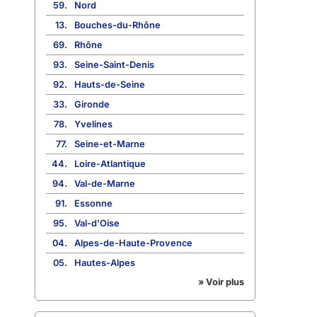
59.
Nord
13.
Bouches-du-Rhône
69.
Rhône
93.
Seine-Saint-Denis
92.
Hauts-de-Seine
33.
Gironde
78.
Yvelines
77.
Seine-et-Marne
44.
Loire-Atlantique
94.
Val-de-Marne
91.
Essonne
95.
Val-d'Oise
04.
Alpes-de-Haute-Provence
05.
Hautes-Alpes
» Voir plus