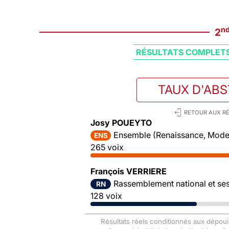
n
2
RÉSULTATS COMPLET
TAUX D'AB
RETOUR AUX RÉ
Josy POUEYTO
Ensemble (Renaissance, Mode
ENS
265 voix
François VERRIERE
Rassemblement national et ses 
RN
128 voix
Résultats réels conditionnés aux dépoui