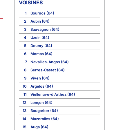
VOISINES
1.
Bournos (64)
2.
Aubin (64)
3.
Sauvagnon (64)
4.
Uzein (64)
5.
Doumy (64)
6.
Momas (64)
7.
Navailles-Angos (64)
8.
Serres-Castet (64)
9.
Viven (64)
10.
Argelos (64)
11.
Viellenave-d'Arthez (64)
12.
Lonçon (64)
13.
Bougarber (64)
14.
Mazerolles (64)
15.
Auga (64)