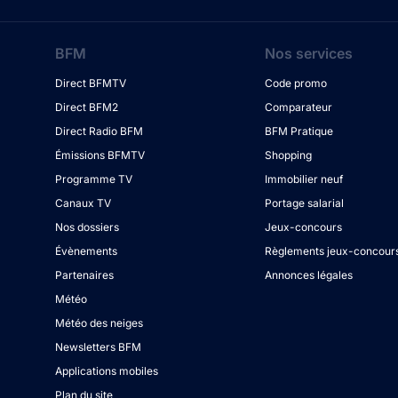
BFM
Nos services
Direct BFMTV
Code promo
Direct BFM2
Comparateur
Direct Radio BFM
BFM Pratique
Émissions BFMTV
Shopping
Programme TV
Immobilier neuf
Canaux TV
Portage salarial
Nos dossiers
Jeux-concours
Évènements
Règlements jeux-concour
Partenaires
Annonces légales
Météo
Météo des neiges
Newsletters BFM
Applications mobiles
Plan du site