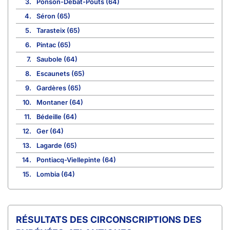
3.
Ponson-Debat-Pouts (64)
4.
Séron (65)
5.
Tarasteix (65)
6.
Pintac (65)
7.
Saubole (64)
8.
Escaunets (65)
9.
Gardères (65)
10.
Montaner (64)
11.
Bédeille (64)
12.
Ger (64)
13.
Lagarde (65)
14.
Pontiacq-Viellepinte (64)
15.
Lombia (64)
CIRCONSCRIPTIONS DES