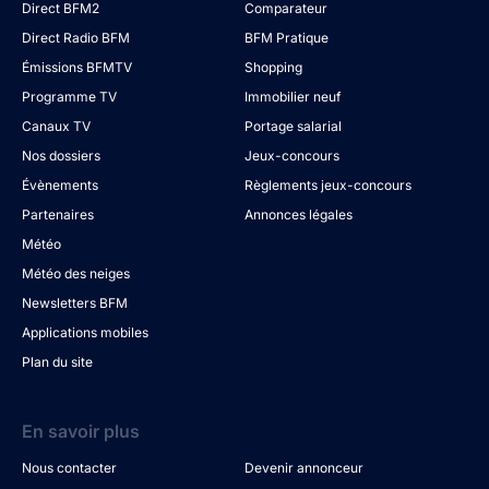
Direct BFM2
Comparateur
Direct Radio BFM
BFM Pratique
Émissions BFMTV
Shopping
Programme TV
Immobilier neuf
Canaux TV
Portage salarial
Nos dossiers
Jeux-concours
Évènements
Règlements jeux-concours
Partenaires
Annonces légales
Météo
Météo des neiges
Newsletters BFM
Applications mobiles
Plan du site
En savoir plus
Nous contacter
Devenir annonceur