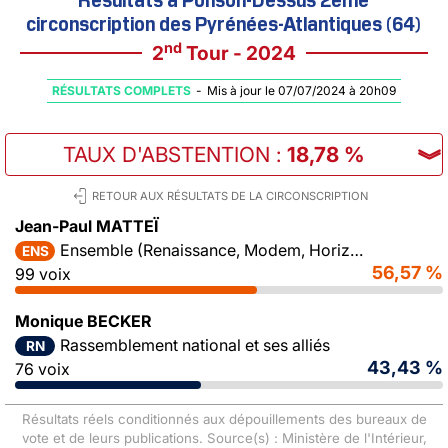
circonscription des Pyrénées-Atlantiques (64)
nd
2
Tour - 2024
RÉSULTATS COMPLETS
-
Mis à jour le 07/07/2024 à 20h09
TAUX D'ABSTENTION
:
18,78 %
︾
RETOUR AUX RÉSULTATS DE LA CIRCONSCRIPTION
Jean-Paul MATTEÏ
Ensemble (Renaissance, Modem, Horizons)
ENS
56,57 %
99 voix
Monique BECKER
Rassemblement national et ses alliés
RN
43,43 %
76 voix
Résultats réels conditionnés aux dépouillements des bureaux de
vote et de leurs publications. Source(s) : Ministère de l'Intérieur,