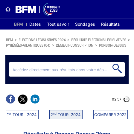
BFM
Dates
Tout savoir
Sondages
Résultats
BFM
>
ELECTIONS LÉGISLATIVES 2024
>
RÉSULTATS ELECTIONS LÉGISLATIVES
>
PYRÉNÉES-ATLANTIQUES (64)
>
2ÈME CIRCONSCRIPTION
>
PONSON-DESSUS
02:56
er
nd
1
TOUR 2024
2
TOUR 2024
COMPARER 2022
Résultats à Ponson-Dessus 2ème