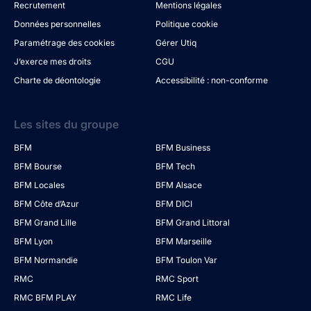
Recrutement
Mentions légales
Données personnelles
Politique cookie
Paramétrage des cookies
Gérer Utiq
J’exerce mes droits
CGU
Charte de déontologie
Accessibilité : non-conforme
Les sites du groupe
BFM
BFM Business
BFM Bourse
BFM Tech
BFM Locales
BFM Alsace
BFM Côte d’Azur
BFM DICI
BFM Grand Lille
BFM Grand Littoral
BFM Lyon
BFM Marseille
BFM Normandie
BFM Toulon Var
RMC
RMC Sport
RMC BFM PLAY
RMC Life