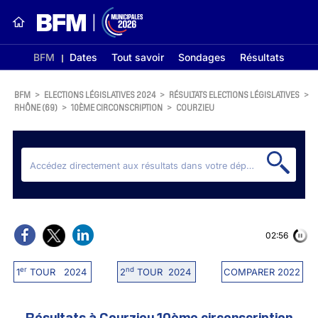
BFM
Dates
Tout savoir
Sondages
Résultats
BFM
>
ELECTIONS LÉGISLATIVES 2024
>
RÉSULTATS ELECTIONS LÉGISLATIVES
>
RHÔNE (69)
>
10ÈME CIRCONSCRIPTION
>
COURZIEU
02:56
er
nd
1
TOUR 2024
2
TOUR 2024
COMPARER 2022
Résultats à Courzieu 10ème circonscription