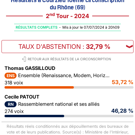
du Rhône (69)
nd
2
Tour - 2024
RÉSULTATS COMPLETS
-
Mis à jour le 07/07/2024 à 20h09
TAUX D'ABSTENTION
:
32,79 %
︾
RETOUR AUX RÉSULTATS DE LA CIRCONSCRIPTION
Thomas GASSILLOUD
Ensemble (Renaissance, Modem, Horizons)
ENS
53,72 %
318 voix
Cecile PATOUT
Rassemblement national et ses alliés
RN
46,28 %
274 voix
Résultats réels conditionnés aux dépouillements des bureaux de
vote et de leurs publications. Source(s) : Ministère de l'Intérieur,