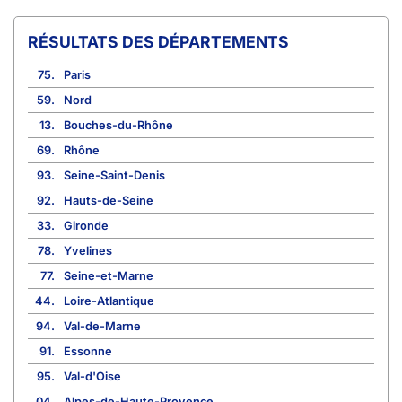
RÉSULTATS DES DÉPARTEMENTS
75.
Paris
59.
Nord
13.
Bouches-du-Rhône
69.
Rhône
93.
Seine-Saint-Denis
92.
Hauts-de-Seine
33.
Gironde
78.
Yvelines
77.
Seine-et-Marne
44.
Loire-Atlantique
94.
Val-de-Marne
91.
Essonne
95.
Val-d'Oise
04.
Alpes-de-Haute-Provence