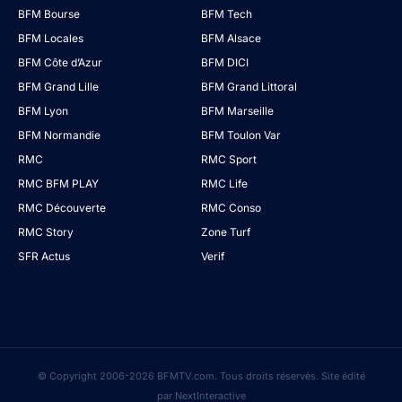
BFM Bourse
BFM Tech
BFM Locales
BFM Alsace
BFM Côte d’Azur
BFM DICI
BFM Grand Lille
BFM Grand Littoral
BFM Lyon
BFM Marseille
BFM Normandie
BFM Toulon Var
RMC
RMC Sport
RMC BFM PLAY
RMC Life
RMC Découverte
RMC Conso
RMC Story
Zone Turf
SFR Actus
Verif
© Copyright 2006-2026 BFMTV.com. Tous droits réservés. Site édité
par NextInteractive