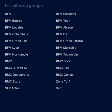
Les sites du groupe
BFM
BFM Business
BFM Bourse
BFM Tech
BFM Locales
BFM Alsace
BFM Côte d’Azur
BFM DICI
BFM Grand Lille
BFM Grand Littoral
BFM Lyon
BFM Marseille
BFM Normandie
BFM Toulon Var
RMC
RMC Sport
RMC BFM PLAY
RMC Life
RMC Découverte
RMC Conso
RMC Story
Zone Turf
SFR Actus
Verif