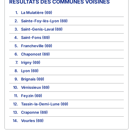
COMMUNES VOISINES
1.
La Mulatière (69)
2.
Sainte-Foy-lès-Lyon (69)
3.
Saint-Genis-Laval (69)
4.
Saint-Fons (69)
5.
Francheville (69)
6.
Chaponost (69)
7.
Irigny (69)
8.
Lyon (69)
9.
Brignais (69)
10.
Vénissieux (69)
11.
Feyzin (69)
12.
Tassin-la-Demi-Lune (69)
13.
Craponne (69)
14.
Vourles (69)