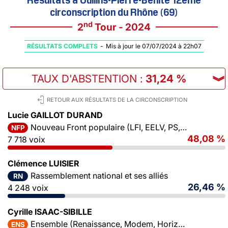
circonscription du Rhône (69)
nd
2
Tour - 2024
RÉSULTATS COMPLETS
-
Mis à jour le 07/07/2024 à 22h07
TAUX D'ABSTENTION
:
31,24 %
︾
RETOUR AUX RÉSULTATS DE LA CIRCONSCRIPTION
Lucie GAILLOT DURAND
Nouveau Front populaire (LFI, EELV, PS, PCF)
NFP
48,08 %
7 718 voix
Clémence LUISIER
Rassemblement national et ses alliés
RN
26,46 %
4 248 voix
Cyrille ISAAC-SIBILLE
Ensemble (Renaissance, Modem, Horizons)
ENS