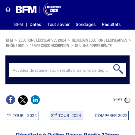
BFM
Dates
Tout savoir
Sondages
Résultats
BFM
>
ELECTIONS LÉGISLATIVES 2024
>
RÉSULTATS ELECTIONS LÉGISLATIVES
>
RHÔNE (69)
>
12ÈME CIRCONSCRIPTION
>
OULLINS-PIERRE-BÉNITE
02:56
er
nd
1
TOUR 2024
2
TOUR 2024
COMPARER 2022
Résultats à Oullins-Pierre-Bénite 12ème