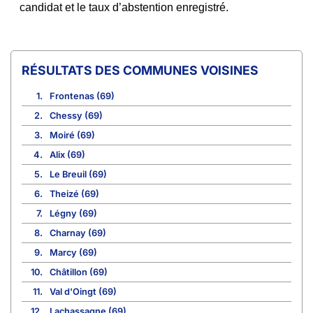
candidat et le taux d’abstention enregistré.
COMMUNES VOISINES
1.
Frontenas (69)
2.
Chessy (69)
3.
Moiré (69)
4.
Alix (69)
5.
Le Breuil (69)
6.
Theizé (69)
7.
Légny (69)
8.
Charnay (69)
9.
Marcy (69)
10.
Châtillon (69)
11.
Val d'Oingt (69)
12.
Lachassagne (69)