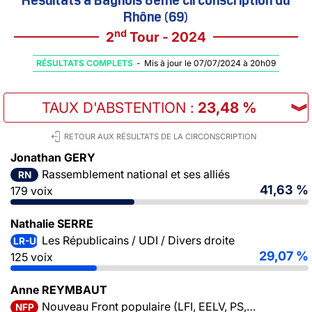
Rhône (69)
nd
2
Tour - 2024
RÉSULTATS COMPLETS
-
Mis à jour le 07/07/2024 à 20h09
TAUX D'ABSTENTION
:
23,48 %
︾
RETOUR AUX RÉSULTATS DE LA CIRCONSCRIPTION
Jonathan GERY
Rassemblement national et ses alliés
RN
41,63 %
179 voix
Nathalie SERRE
Les Républicains / UDI / Divers droite
LR-UDI-DVD
29,07 %
125 voix
Anne REYMBAUT
Nouveau Front populaire (LFI, EELV, PS, PCF)
NFP