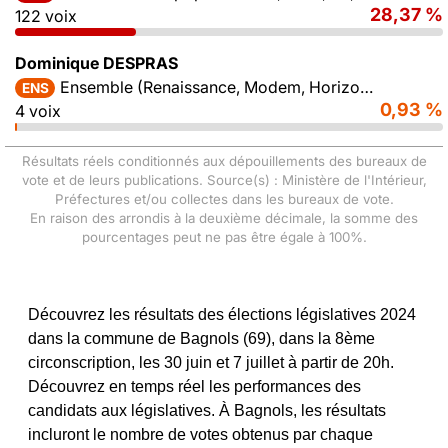
28,37 %
122 voix
Dominique DESPRAS
Ensemble (Renaissance, Modem, Horizons)
ENS
0,93 %
4 voix
Résultats réels conditionnés aux dépouillements des bureaux de
vote et de leurs publications. Source(s) : Ministère de l'Intérieur,
Préfectures et/ou collectes dans les bureaux de vote.
En raison des arrondis à la deuxième décimale, la somme des
pourcentages peut ne pas être égale à 100%.
Découvrez les résultats des élections législatives 2024
dans la commune de Bagnols (69), dans la 8ème
circonscription, les 30 juin et 7 juillet à partir de 20h.
Découvrez en temps réel les performances des
candidats aux législatives. À Bagnols, les résultats
incluront le nombre de votes obtenus par chaque