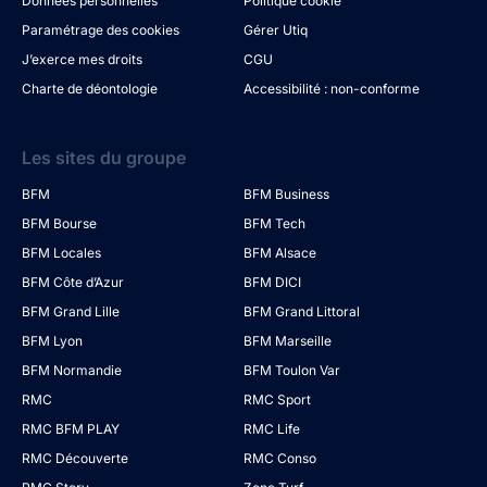
Données personnelles
Politique cookie
Paramétrage des cookies
Gérer Utiq
J’exerce mes droits
CGU
Charte de déontologie
Accessibilité : non-conforme
Les sites du groupe
BFM
BFM Business
BFM Bourse
BFM Tech
BFM Locales
BFM Alsace
BFM Côte d’Azur
BFM DICI
BFM Grand Lille
BFM Grand Littoral
BFM Lyon
BFM Marseille
BFM Normandie
BFM Toulon Var
RMC
RMC Sport
RMC BFM PLAY
RMC Life
RMC Découverte
RMC Conso