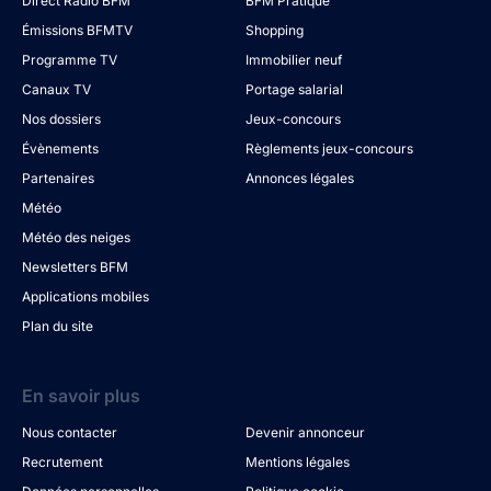
Direct Radio BFM
BFM Pratique
Émissions BFMTV
Shopping
Programme TV
Immobilier neuf
Canaux TV
Portage salarial
Nos dossiers
Jeux-concours
Évènements
Règlements jeux-concours
Partenaires
Annonces légales
Météo
Météo des neiges
Newsletters BFM
Applications mobiles
Plan du site
En savoir plus
Nous contacter
Devenir annonceur
Recrutement
Mentions légales