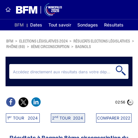
BFM
Dates
Tout savoir
Sondages
Résultats
BFM
>
ELECTIONS LÉGISLATIVES 2024
>
RÉSULTATS ELECTIONS LÉGISLATIVES
>
RHÔNE (69)
>
8ÈME CIRCONSCRIPTION
>
BAGNOLS
02:56
er
nd
1
TOUR 2024
2
TOUR 2024
COMPARER 2022
Résultats à Bagnols 8ème circonscription du