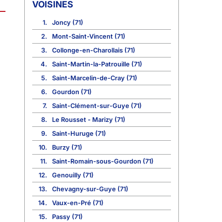
VOISINES
1.
Joncy (71)
2.
Mont-Saint-Vincent (71)
3.
Collonge-en-Charollais (71)
4.
Saint-Martin-la-Patrouille (71)
5.
Saint-Marcelin-de-Cray (71)
6.
Gourdon (71)
7.
Saint-Clément-sur-Guye (71)
8.
Le Rousset - Marizy (71)
9.
Saint-Huruge (71)
10.
Burzy (71)
11.
Saint-Romain-sous-Gourdon (71)
12.
Genouilly (71)
13.
Chevagny-sur-Guye (71)
14.
Vaux-en-Pré (71)
15.
Passy (71)