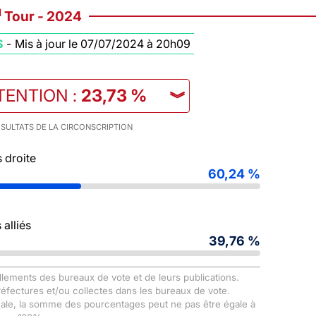
d
Tour - 2024
S
-
Mis à jour le 07/07/2024 à 20h09
TENTION
:
23,73 %
︾
SULTATS DE LA CIRCONSCRIPTION
 droite
60,24 %
alliés
39,76 %
llements des bureaux de vote et de leurs publications.
Préfectures et/ou collectes dans les bureaux de vote.
male, la somme des pourcentages peut ne pas être égale à