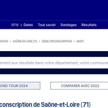
BFM
Dates
Tout savoir
Sondages
Résultats
ATIVES
>
SAÔNE-ET-LOIRE (71)
>
2ÈME CIRCONSCRIPTION
>
MARY
OND TOUR 2024
COMPARER AVEC 2022
onscription de Saône-et-Loire (71)