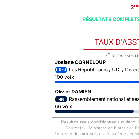
n
2
RÉSULTATS COMPLET
TAUX D'ABS
RETOUR AUX RÉ
Josiane CORNELOUP
Les Républicains / UDI / Divers
LR-UDI-DVD
100 voix
Olivier DAMIEN
Rassemblement national et ses 
RN
66 voix
Résultats réels conditionnés aux dépoui
Source(s) : Ministère de l'Intérieur, 
En raison des arrondis à la deuxième déci