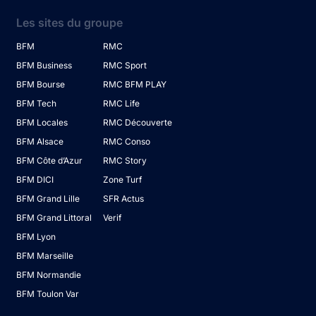
Les sites du groupe
BFM
RMC
BFM Business
RMC Sport
BFM Bourse
RMC BFM PLAY
BFM Tech
RMC Life
BFM Locales
RMC Découverte
BFM Alsace
RMC Conso
BFM Côte d’Azur
RMC Story
BFM DICI
Zone Turf
BFM Grand Lille
SFR Actus
BFM Grand Littoral
Verif
BFM Lyon
BFM Marseille
BFM Normandie
BFM Toulon Var