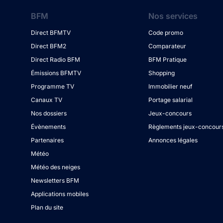
BFM
Nos services
Direct BFMTV
Code promo
Direct BFM2
Comparateur
Direct Radio BFM
BFM Pratique
Émissions BFMTV
Shopping
Programme TV
Immobilier neuf
Canaux TV
Portage salarial
Nos dossiers
Jeux-concours
Évènements
Règlements jeux-concour
Partenaires
Annonces légales
Météo
Météo des neiges
Newsletters BFM
Applications mobiles
Plan du site