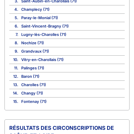
3.
Saint-Aubin-en-Charollais (71)
4.
Champlecy (71)
5.
Paray-le-Monial (71)
6.
Saint-Vincent-Bragny (71)
7.
Lugny-lès-Charolles (71)
8.
Nochize (71)
9.
Grandvaux (71)
10.
Vitry-en-Charollais (71)
11.
Palinges (71)
12.
Baron (71)
13.
Charolles (71)
14.
Changy (71)
15.
Fontenay (71)
CIRCONSCRIPTIONS DE