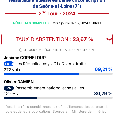
de Saône-et-Loire (71)
nd
2
Tour - 2024
RÉSULTATS COMPLETS
-
Mis à jour le 07/07/2024 à 20h09
TAUX D'ABSTENTION
:
23,67 %
︾
RETOUR AUX RÉSULTATS DE LA CIRCONSCRIPTION
Josiane CORNELOUP
Les Républicains / UDI / Divers droite
LR-UDI-DVD
69,21 %
272 voix
Olivier DAMIEN
Rassemblement national et ses alliés
RN
30,79 %
121 voix
Résultats réels conditionnés aux dépouillements des bureaux de
vote et de leurs publications. Source(s) : Ministère de l'Intérieur,