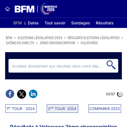
BFM
Dates
Tout savoir
Sondages
Résultats
BFM
>
ELECTIONS LÉGISLATIVES 2024
>
RÉSULTATS ELECTIONS LÉGISLATIVES
>
SAÔNE-ET-LOIRE (71)
>
2ÈME CIRCONSCRIPTION
>
VOLESVRES
02:56
er
nd
1
TOUR 2024
2
TOUR 2024
COMPARER 2022
Résultats à Volesvres 2ème circonscription