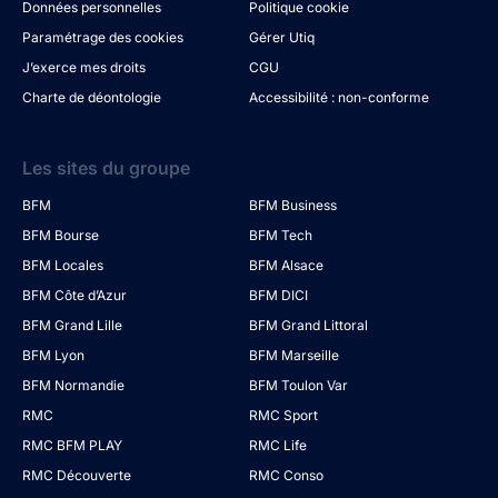
Données personnelles
Politique cookie
Paramétrage des cookies
Gérer Utiq
J’exerce mes droits
CGU
Charte de déontologie
Accessibilité : non-conforme
Les sites du groupe
BFM
BFM Business
BFM Bourse
BFM Tech
BFM Locales
BFM Alsace
BFM Côte d’Azur
BFM DICI
BFM Grand Lille
BFM Grand Littoral
BFM Lyon
BFM Marseille
BFM Normandie
BFM Toulon Var
RMC
RMC Sport
RMC BFM PLAY
RMC Life
RMC Découverte
RMC Conso