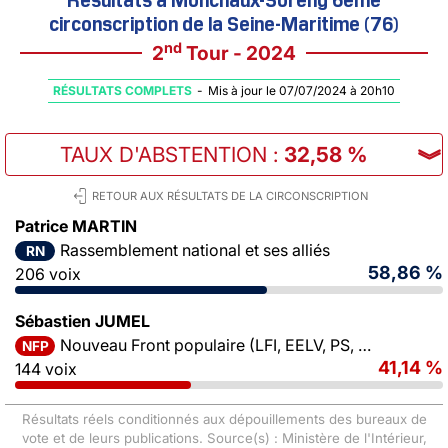
circonscription de la Seine-Maritime (76)
nd
2
Tour - 2024
RÉSULTATS COMPLETS
-
Mis à jour le 07/07/2024 à 20h10
TAUX D'ABSTENTION
:
32,58 %
︾
RETOUR AUX RÉSULTATS DE LA CIRCONSCRIPTION
Patrice MARTIN
Rassemblement national et ses alliés
RN
58,86 %
206 voix
Sébastien JUMEL
Nouveau Front populaire (LFI, EELV, PS, PCF)
NFP
41,14 %
144 voix
Résultats réels conditionnés aux dépouillements des bureaux de
vote et de leurs publications. Source(s) : Ministère de l'Intérieur,