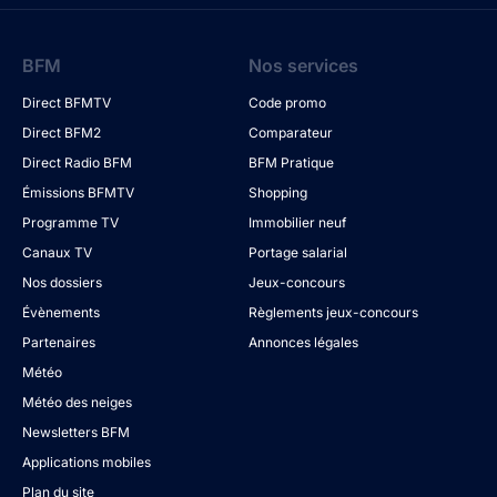
BFM
Nos services
Direct BFMTV
Code promo
Direct BFM2
Comparateur
Direct Radio BFM
BFM Pratique
Émissions BFMTV
Shopping
Programme TV
Immobilier neuf
Canaux TV
Portage salarial
Nos dossiers
Jeux-concours
Évènements
Règlements jeux-concours
Partenaires
Annonces légales
Météo
Météo des neiges
Newsletters BFM
Applications mobiles
Plan du site