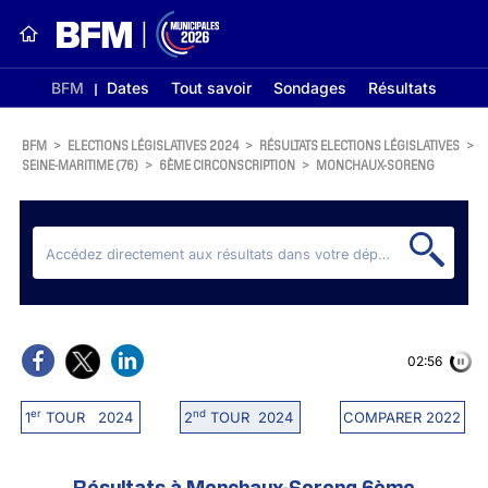
BFM
Dates
Tout savoir
Sondages
Résultats
BFM
>
ELECTIONS LÉGISLATIVES 2024
>
RÉSULTATS ELECTIONS LÉGISLATIVES
>
SEINE-MARITIME (76)
>
6ÈME CIRCONSCRIPTION
>
MONCHAUX-SORENG
02:56
er
nd
1
TOUR 2024
2
TOUR 2024
COMPARER 2022
Résultats à Monchaux-Soreng 6ème