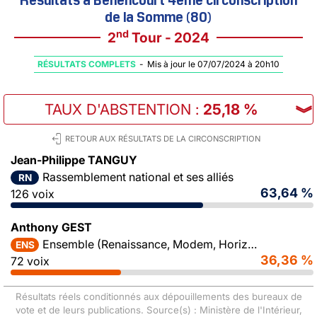
de la Somme (80)
nd
2
Tour - 2024
RÉSULTATS COMPLETS
-
Mis à jour le 07/07/2024 à 20h10
TAUX D'ABSTENTION
:
25,18 %
︾
RETOUR AUX RÉSULTATS DE LA CIRCONSCRIPTION
Jean-Philippe TANGUY
Rassemblement national et ses alliés
RN
63,64 %
126 voix
Anthony GEST
Ensemble (Renaissance, Modem, Horizons)
ENS
36,36 %
72 voix
Résultats réels conditionnés aux dépouillements des bureaux de
vote et de leurs publications. Source(s) : Ministère de l'Intérieur,