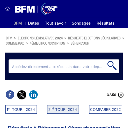
BFM
Dates
Tout savoir
Sondages
Résultats
BFM
>
ELECTIONS LÉGISLATIVES 2024
>
RÉSULTATS ELECTIONS LÉGISLATIVES
>
SOMME (80)
>
4ÈME CIRCONSCRIPTION
>
BÉHENCOURT
02:56
er
nd
1
TOUR 2024
2
TOUR 2024
COMPARER 2022
Résultats à Béhencourt 4ème circonscription