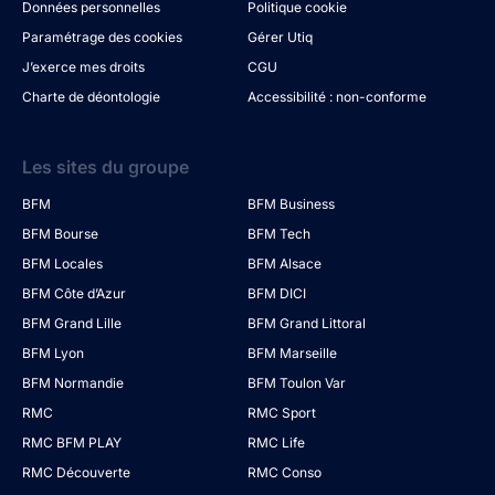
Données personnelles
Politique cookie
Paramétrage des cookies
Gérer Utiq
J’exerce mes droits
CGU
Charte de déontologie
Accessibilité : non-conforme
Les sites du groupe
BFM
BFM Business
BFM Bourse
BFM Tech
BFM Locales
BFM Alsace
BFM Côte d’Azur
BFM DICI
BFM Grand Lille
BFM Grand Littoral
BFM Lyon
BFM Marseille
BFM Normandie
BFM Toulon Var
RMC
RMC Sport
RMC BFM PLAY
RMC Life
RMC Découverte
RMC Conso