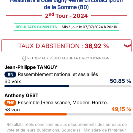
de la Somme (80)
nd
2
Tour - 2024
RÉSULTATS COMPLETS
-
Mis à jour le 07/07/2024 à 20h10
TAUX D'ABSTENTION
:
36,92 %
︾
RETOUR AUX RÉSULTATS DE LA CIRCONSCRIPTION
Jean-Philippe TANGUY
Rassemblement national et ses alliés
RN
50,85 %
60 voix
Anthony GEST
Ensemble (Renaissance, Modem, Horizons)
ENS
49,15 %
58 voix
Résultats réels conditionnés aux dépouillements des bureaux de
vote et de leurs publications. Source(s) : Ministère de l'Intérieur,