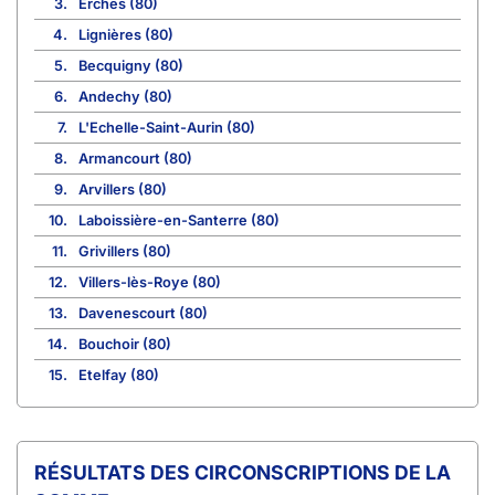
3.
Erches (80)
4.
Lignières (80)
5.
Becquigny (80)
6.
Andechy (80)
7.
L'Echelle-Saint-Aurin (80)
8.
Armancourt (80)
9.
Arvillers (80)
10.
Laboissière-en-Santerre (80)
11.
Grivillers (80)
12.
Villers-lès-Roye (80)
13.
Davenescourt (80)
14.
Bouchoir (80)
15.
Etelfay (80)
CIRCONSCRIPTIONS DE LA