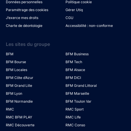
Données personnelles
Politique cookie
Paramétrage des cookies
Gérer Utiq
J’exerce mes droits
CGU
Charte de déontologie
Accessibilité : non-conforme
Les sites du groupe
BFM
BFM Business
BFM Bourse
BFM Tech
BFM Locales
BFM Alsace
BFM Côte d’Azur
BFM DICI
BFM Grand Lille
BFM Grand Littoral
BFM Lyon
BFM Marseille
BFM Normandie
BFM Toulon Var
RMC
RMC Sport
RMC BFM PLAY
RMC Life
RMC Découverte
RMC Conso