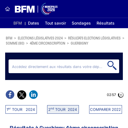
BFM
Dates
Tout savoir
Sondages
Résultats
BFM
>
ELECTIONS LÉGISLATIVES 2024
>
RÉSULTATS ELECTIONS LÉGISLATIVES
>
SOMME (80)
>
4ÈME CIRCONSCRIPTION
>
GUERBIGNY
02:56
er
nd
1
TOUR 2024
2
TOUR 2024
COMPARER 2022
Résultats à Guerbigny 4ème circonscription