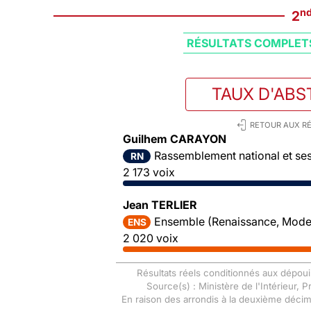
n
2
RÉSULTATS COMPLET
TAUX D'ABS
RETOUR AUX RÉ
Guilhem CARAYON
Rassemblement national et ses 
RN
2 173 voix
Jean TERLIER
Ensemble (Renaissance, Mode
ENS
2 020 voix
Résultats réels conditionnés aux dépoui
Source(s) : Ministère de l'Intérieur, 
En raison des arrondis à la deuxième déci