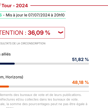
d
Tour - 2024
S
-
Mis à jour le 07/07/2024 à 20h10
TENTION
:
36,09 %
︾
SULTATS DE LA CIRCONSCRIPTION
alliés
51,82 %
m, Horizons)
48,18 %
llements des bureaux de vote et de leurs publications.
Préfectures et/ou collectes dans les bureaux de vote.
male, la somme des pourcentages peut ne pas être égale à