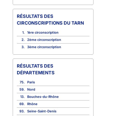
CIRCONSCRIPTIONS DU TARN
1.
1ère circonscription
2.
2ème circonscription
3.
3ème circonscription
RÉSULTATS DES
DÉPARTEMENTS
75.
Paris
59.
Nord
13.
Bouches-du-Rhône
69.
Rhône
93.
Seine-Saint-Denis