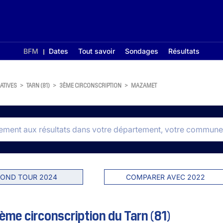
BFM
Dates
Tout savoir
Sondages
Résultats
ATIVES
>
TARN (81)
>
3ÈME CIRCONSCRIPTION
>
MAZAMET
OND TOUR 2024
COMPARER AVEC 2022
me circonscription du Tarn (81)