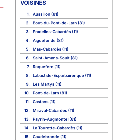
VOISINES
1.
Aussillon (81)
2.
Bout-du-Pont-de-Larn (81)
3.
Pradelles-Cabardès (11)
4.
Aiguefonde (81)
5.
Mas-Cabardès (11)
6.
Saint-Amans-Soult (81)
7.
Roquefère (11)
8.
Labastide-Esparbairenque (11)
9.
Les Martys (11)
10.
Pont-de-Larn (81)
11.
Castans (11)
12.
Miraval-Cabardes (11)
13.
Payrin-Augmontel (81)
14.
La Tourette-Cabardès (11)
15.
Caudebronde (11)