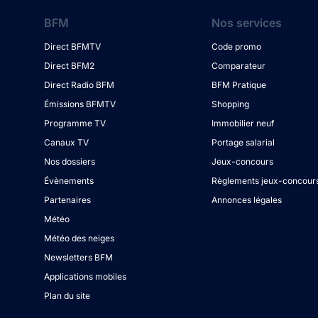
BFM
Nos services
Direct BFMTV
Code promo
Direct BFM2
Comparateur
Direct Radio BFM
BFM Pratique
Émissions BFMTV
Shopping
Programme TV
Immobilier neuf
Canaux TV
Portage salarial
Nos dossiers
Jeux-concours
Évènements
Règlements jeux-concour
Partenaires
Annonces légales
Météo
Météo des neiges
Newsletters BFM
Applications mobiles
Plan du site