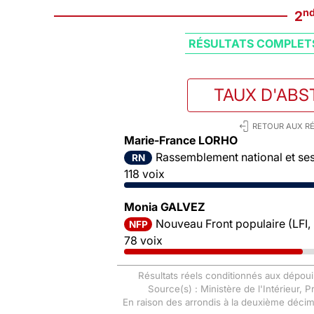
n
2
RÉSULTATS COMPLET
TAUX D'ABS
RETOUR AUX RÉ
Marie-France LORHO
Rassemblement national et ses 
RN
118 voix
Monia GALVEZ
Nouveau Front populaire (LFI,
NFP
78 voix
Résultats réels conditionnés aux dépoui
Source(s) : Ministère de l'Intérieur, 
En raison des arrondis à la deuxième déci