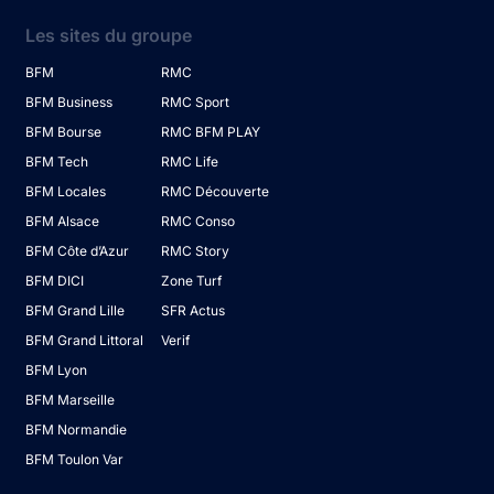
Les sites du groupe
BFM
RMC
BFM Business
RMC Sport
BFM Bourse
RMC BFM PLAY
BFM Tech
RMC Life
BFM Locales
RMC Découverte
BFM Alsace
RMC Conso
BFM Côte d’Azur
RMC Story
BFM DICI
Zone Turf
BFM Grand Lille
SFR Actus
BFM Grand Littoral
Verif
BFM Lyon
BFM Marseille
BFM Normandie
BFM Toulon Var