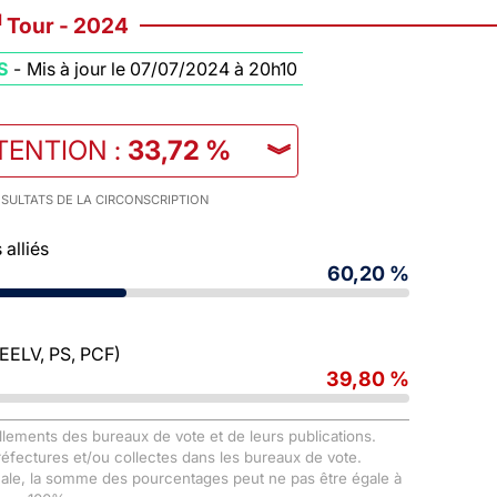
d
Tour - 2024
S
-
Mis à jour le 07/07/2024 à 20h10
TENTION
:
33,72 %
︾
SULTATS DE LA CIRCONSCRIPTION
alliés
60,20 %
 EELV, PS, PCF)
39,80 %
llements des bureaux de vote et de leurs publications.
Préfectures et/ou collectes dans les bureaux de vote.
male, la somme des pourcentages peut ne pas être égale à