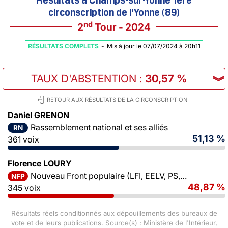
circonscription de l'Yonne (89)
nd
2
Tour - 2024
RÉSULTATS COMPLETS
-
Mis à jour le 07/07/2024 à 20h11
TAUX D'ABSTENTION
:
30,57 %
︾
RETOUR AUX RÉSULTATS DE LA CIRCONSCRIPTION
Daniel GRENON
Rassemblement national et ses alliés
RN
51,13 %
361 voix
Florence LOURY
Nouveau Front populaire (LFI, EELV, PS, PCF)
NFP
48,87 %
345 voix
Résultats réels conditionnés aux dépouillements des bureaux de
vote et de leurs publications. Source(s) : Ministère de l'Intérieur,