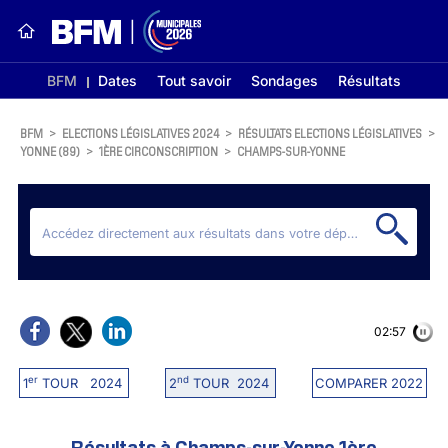
BFM
Dates
Tout savoir
Sondages
Résultats
BFM
>
ELECTIONS LÉGISLATIVES 2024
>
RÉSULTATS ELECTIONS LÉGISLATIVES
>
YONNE (89)
>
1ÈRE CIRCONSCRIPTION
>
CHAMPS-SUR-YONNE
02:56
er
nd
1
TOUR 2024
2
TOUR 2024
COMPARER 2022
Résultats à Champs-sur-Yonne 1ère