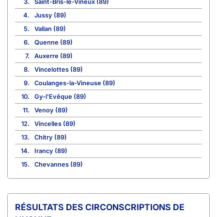
3.
Saint-Bris-le-Vineux (89)
4.
Jussy (89)
5.
Vallan (89)
6.
Quenne (89)
7.
Auxerre (89)
8.
Vincelottes (89)
9.
Coulanges-la-Vineuse (89)
10.
Gy-l'Evêque (89)
11.
Venoy (89)
12.
Vincelles (89)
13.
Chitry (89)
14.
Irancy (89)
15.
Chevannes (89)
CIRCONSCRIPTIONS DE