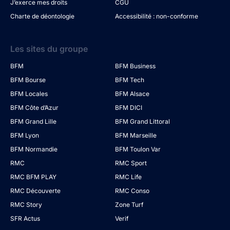
J’exerce mes droits
CGU
Charte de déontologie
Accessibilité : non-conforme
Les sites du groupe
BFM
BFM Business
BFM Bourse
BFM Tech
BFM Locales
BFM Alsace
BFM Côte d’Azur
BFM DICI
BFM Grand Lille
BFM Grand Littoral
BFM Lyon
BFM Marseille
BFM Normandie
BFM Toulon Var
RMC
RMC Sport
RMC BFM PLAY
RMC Life
RMC Découverte
RMC Conso
RMC Story
Zone Turf
SFR Actus
Verif