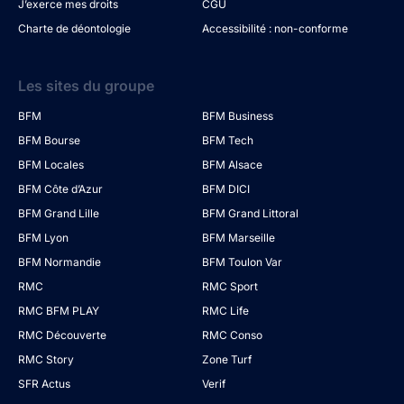
J’exerce mes droits
CGU
Charte de déontologie
Accessibilité : non-conforme
Les sites du groupe
BFM
BFM Business
BFM Bourse
BFM Tech
BFM Locales
BFM Alsace
BFM Côte d’Azur
BFM DICI
BFM Grand Lille
BFM Grand Littoral
BFM Lyon
BFM Marseille
BFM Normandie
BFM Toulon Var
RMC
RMC Sport
RMC BFM PLAY
RMC Life
RMC Découverte
RMC Conso
RMC Story
Zone Turf
SFR Actus
Verif