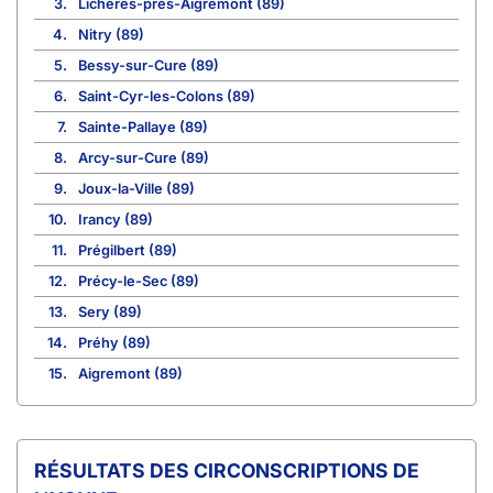
3.
Lichères-près-Aigremont (89)
4.
Nitry (89)
5.
Bessy-sur-Cure (89)
6.
Saint-Cyr-les-Colons (89)
7.
Sainte-Pallaye (89)
8.
Arcy-sur-Cure (89)
9.
Joux-la-Ville (89)
10.
Irancy (89)
11.
Prégilbert (89)
12.
Précy-le-Sec (89)
13.
Sery (89)
14.
Préhy (89)
15.
Aigremont (89)
CIRCONSCRIPTIONS DE