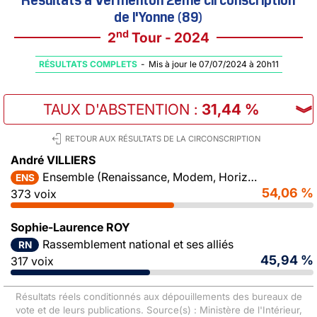
de l'Yonne (89)
nd
2
Tour - 2024
RÉSULTATS COMPLETS
-
Mis à jour le 07/07/2024 à 20h11
TAUX D'ABSTENTION
:
31,44 %
︾
RETOUR AUX RÉSULTATS DE LA CIRCONSCRIPTION
André VILLIERS
Ensemble (Renaissance, Modem, Horizons)
ENS
54,06 %
373 voix
Sophie-Laurence ROY
Rassemblement national et ses alliés
RN
45,94 %
317 voix
Résultats réels conditionnés aux dépouillements des bureaux de
vote et de leurs publications. Source(s) : Ministère de l'Intérieur,