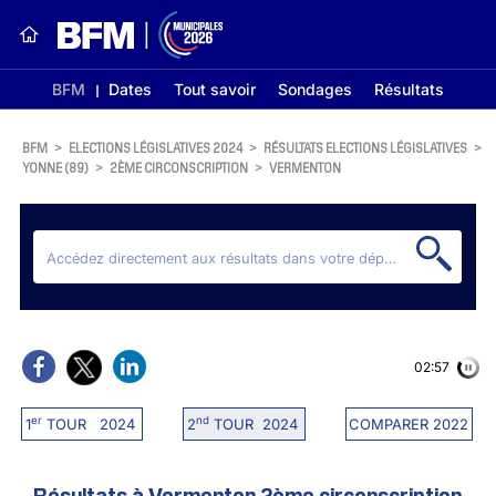
BFM
Dates
Tout savoir
Sondages
Résultats
BFM
>
ELECTIONS LÉGISLATIVES 2024
>
RÉSULTATS ELECTIONS LÉGISLATIVES
>
YONNE (89)
>
2ÈME CIRCONSCRIPTION
>
VERMENTON
02:56
er
nd
1
TOUR 2024
2
TOUR 2024
COMPARER 2022
Résultats à Vermenton 2ème circonscription