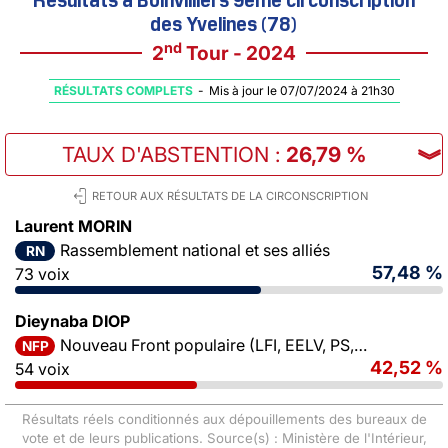
des Yvelines (78)
nd
2
Tour - 2024
RÉSULTATS COMPLETS
-
Mis à jour le 07/07/2024 à 21h30
TAUX D'ABSTENTION
:
26,79 %
︾
RETOUR AUX RÉSULTATS DE LA CIRCONSCRIPTION
Laurent MORIN
Rassemblement national et ses alliés
RN
57,48 %
73 voix
Dieynaba DIOP
Nouveau Front populaire (LFI, EELV, PS, PCF)
NFP
42,52 %
54 voix
Résultats réels conditionnés aux dépouillements des bureaux de
vote et de leurs publications. Source(s) : Ministère de l'Intérieur,