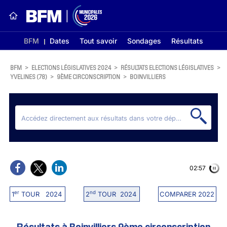
BFM
Dates
Tout savoir
Sondages
Résultats
BFM
>
ELECTIONS LÉGISLATIVES 2024
>
RÉSULTATS ELECTIONS LÉGISLATIVES
>
YVELINES (78)
>
9ÈME CIRCONSCRIPTION
>
BOINVILLIERS
02:56
er
nd
1
TOUR 2024
2
TOUR 2024
COMPARER 2022
Résultats à Boinvilliers 9ème circonscription