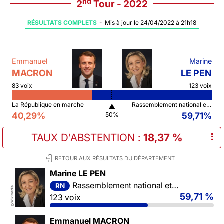
nd
2
Tour - 2022
RÉSULTATS COMPLETS
-
Mis à jour le 24/04/2022 à 21h18
Emmanuel
Marine
MACRON
LE PEN
83 voix
123 voix
La République en marche
Rassemblement national et ses alliés
▲
40,29%
59,71%
50%
TAUX D'ABSTENTION
:
18,37 %
⠇
RETOUR AUX RÉSULTATS DU DÉPARTEMENT
Marine LE PEN
Rassemblement national et ses alliés
RN
Wikimedia
59,71 %
123 voix
©
Emmanuel MACRON