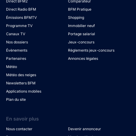
Direct BFM2
Comparateur
Direct Radio BFM
BFM Pratique
Émissions BFMTV
Shopping
Programme TV
Immobilier neuf
Canaux TV
Portage salarial
Nos dossiers
Jeux-concours
Évènements
Règlements jeux-concours
Partenaires
Annonces légales
Météo
Météo des neiges
Newsletters BFM
Applications mobiles
Plan du site
En savoir plus
Nous contacter
Devenir annonceur