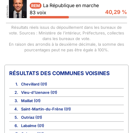
La République en marche
REM
Wikimedia
40,29 %
83 voix
©
Résultats réels issus du dépouillement dans les bureaux de
vote. Sources : Ministère de l'intérieur, Préfectures, collectes
dans les bureaux de vote.
En raison des arrondis à la deuxième décimale, la somme des
pourcentages peut ne pas être égale à 100%.
COMMUNES VOISINES
1.
Chevillard (01)
2.
Vieu-d'Izenave (01)
3.
Maillat (01)
4.
Saint-Martin-du-Frêne (01)
5.
Outriaz (01)
6.
Labalme (01)