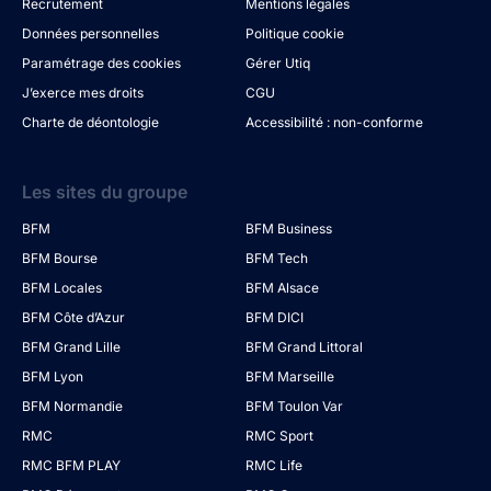
Recrutement
Mentions légales
Données personnelles
Politique cookie
Paramétrage des cookies
Gérer Utiq
J’exerce mes droits
CGU
Charte de déontologie
Accessibilité : non-conforme
Les sites du groupe
BFM
BFM Business
BFM Bourse
BFM Tech
BFM Locales
BFM Alsace
BFM Côte d’Azur
BFM DICI
BFM Grand Lille
BFM Grand Littoral
BFM Lyon
BFM Marseille
BFM Normandie
BFM Toulon Var
RMC
RMC Sport
RMC BFM PLAY
RMC Life