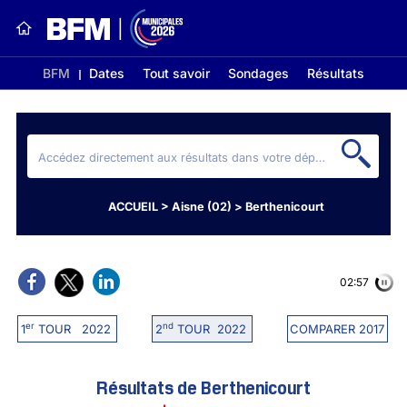
BFM
Dates
Tout savoir
Sondages
Résultats
ACCUEIL
>
Aisne (02)
>
Berthenicourt
02:56
er
nd
1
TOUR 2022
2
TOUR 2022
COMPARER 2017
Résultats de Berthenicourt