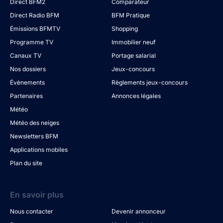
Direct BFM2
Comparateur
Direct Radio BFM
BFM Pratique
Émissions BFMTV
Shopping
Programme TV
Immobilier neuf
Canaux TV
Portage salarial
Nos dossiers
Jeux-concours
Évènements
Règlements jeux-concours
Partenaires
Annonces légales
Météo
Météo des neiges
Newsletters BFM
Applications mobiles
Plan du site
En savoir plus
Nous contacter
Devenir annonceur