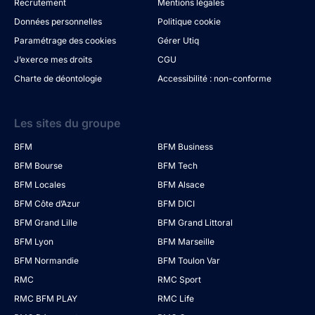
Recrutement
Mentions légales
Données personnelles
Politique cookie
Paramétrage des cookies
Gérer Utiq
J’exerce mes droits
CGU
Charte de déontologie
Accessibilité : non-conforme
Les sites du groupe
BFM
BFM Business
BFM Bourse
BFM Tech
BFM Locales
BFM Alsace
BFM Côte d’Azur
BFM DICI
BFM Grand Lille
BFM Grand Littoral
BFM Lyon
BFM Marseille
BFM Normandie
BFM Toulon Var
RMC
RMC Sport
RMC BFM PLAY
RMC Life