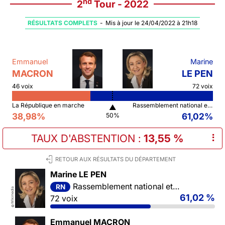
nd
2
Tour - 2022
RÉSULTATS COMPLETS
-
Mis à jour le 24/04/2022 à 21h18
Emmanuel
Marine
MACRON
LE PEN
46 voix
72 voix
La République en marche
Rassemblement national et ses alliés
▲
38,98%
61,02%
50%
TAUX D'ABSTENTION
:
13,55 %
⠇
RETOUR AUX RÉSULTATS DU DÉPARTEMENT
Marine LE PEN
Rassemblement national et ses alliés
RN
Wikimedia
61,02 %
72 voix
©
Emmanuel MACRON