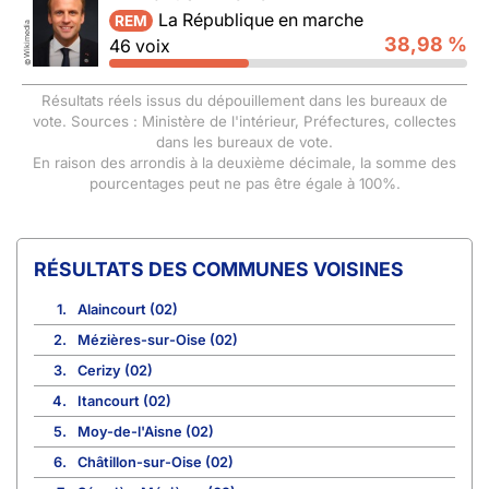
La République en marche
REM
Wikimedia
38,98 %
46 voix
©
Résultats réels issus du dépouillement dans les bureaux de
vote. Sources : Ministère de l'intérieur, Préfectures, collectes
dans les bureaux de vote.
En raison des arrondis à la deuxième décimale, la somme des
pourcentages peut ne pas être égale à 100%.
COMMUNES VOISINES
1.
Alaincourt (02)
2.
Mézières-sur-Oise (02)
3.
Cerizy (02)
4.
Itancourt (02)
5.
Moy-de-l'Aisne (02)
6.
Châtillon-sur-Oise (02)