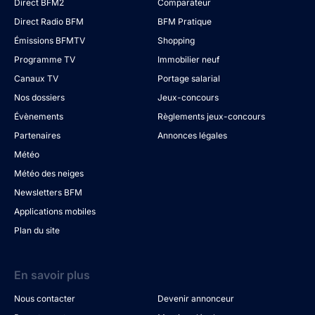
Direct BFM2
Comparateur
Direct Radio BFM
BFM Pratique
Émissions BFMTV
Shopping
Programme TV
Immobilier neuf
Canaux TV
Portage salarial
Nos dossiers
Jeux-concours
Évènements
Règlements jeux-concours
Partenaires
Annonces légales
Météo
Météo des neiges
Newsletters BFM
Applications mobiles
Plan du site
En savoir plus
Nous contacter
Devenir annonceur