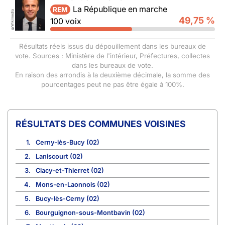
La République en marche
REM
Wikimedia
49,75 %
100 voix
©
Résultats réels issus du dépouillement dans les bureaux de
vote. Sources : Ministère de l'intérieur, Préfectures, collectes
dans les bureaux de vote.
En raison des arrondis à la deuxième décimale, la somme des
pourcentages peut ne pas être égale à 100%.
COMMUNES VOISINES
1.
Cerny-lès-Bucy (02)
2.
Laniscourt (02)
3.
Clacy-et-Thierret (02)
4.
Mons-en-Laonnois (02)
5.
Bucy-lès-Cerny (02)
6.
Bourguignon-sous-Montbavin (02)