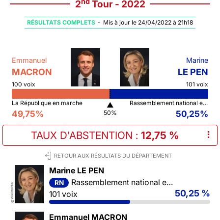
nd
2
Tour - 2022
RÉSULTATS COMPLETS
-
Mis à jour le 24/04/2022 à 21h18
Emmanuel
Marine
MACRON
LE PEN
100 voix
101 voix
La République en marche
Rassemblement national et ses alliés
▲
49,75%
50,25%
50%
TAUX D'ABSTENTION
:
12,75 %
⠇
RETOUR AUX RÉSULTATS DU DÉPARTEMENT
Marine LE PEN
Rassemblement national et ses alliés
RN
Wikimedia
50,25 %
101 voix
©
Emmanuel MACRON