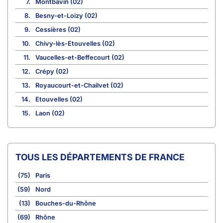
7.
Montbavin (02)
8.
Besny-et-Loizy (02)
9.
Cessières (02)
10.
Chivy-lès-Etouvelles (02)
11.
Vaucelles-et-Beffecourt (02)
12.
Crépy (02)
13.
Royaucourt-et-Chailvet (02)
14.
Etouvelles (02)
15.
Laon (02)
TOUS LES DÉPARTEMENTS DE FRANCE
(75)
Paris
(59)
Nord
(13)
Bouches-du-Rhône
(69)
Rhône