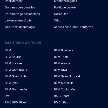
Recrutement
Mentions légales
Données personnelles
Politique cookie
Paramétrage des cookies
Gérer Utiq
J’exerce mes droits
CGU
Charte de déontologie
Accessibilité : non-conforme
Les sites du groupe
BFM
BFM Business
BFM Bourse
BFM Tech
BFM Locales
BFM Alsace
BFM Côte d’Azur
BFM DICI
BFM Grand Lille
BFM Grand Littoral
BFM Lyon
BFM Marseille
BFM Normandie
BFM Toulon Var
RMC
RMC Sport
RMC BFM PLAY
RMC Life