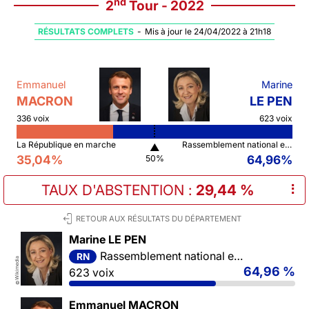
nd
2
Tour - 2022
RÉSULTATS COMPLETS
-
Mis à jour le 24/04/2022 à 21h18
Emmanuel
Marine
MACRON
LE PEN
336 voix
623 voix
La République en marche
Rassemblement national et ses alliés
▲
35,04%
64,96%
50%
TAUX D'ABSTENTION
:
29,44 %
⠇
RETOUR AUX RÉSULTATS DU DÉPARTEMENT
Marine LE PEN
Rassemblement national et ses alliés
RN
Wikimedia
64,96 %
623 voix
©
Emmanuel MACRON