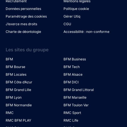
Recrutement
Mentions légales
Données personnelles
Politique cookie
Paramétrage des cookies
Gérer Utiq
J’exerce mes droits
CGU
Charte de déontologie
Accessibilité : non-conforme
Les sites du groupe
BFM
BFM Business
BFM Bourse
BFM Tech
BFM Locales
BFM Alsace
BFM Côte d’Azur
BFM DICI
BFM Grand Lille
BFM Grand Littoral
BFM Lyon
BFM Marseille
BFM Normandie
BFM Toulon Var
RMC
RMC Sport
RMC BFM PLAY
RMC Life