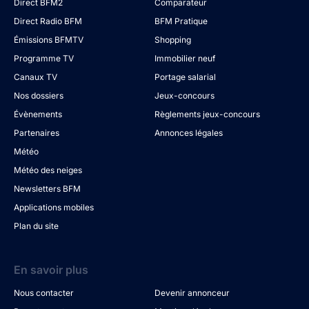
Direct BFM2
Comparateur
Direct Radio BFM
BFM Pratique
Émissions BFMTV
Shopping
Programme TV
Immobilier neuf
Canaux TV
Portage salarial
Nos dossiers
Jeux-concours
Évènements
Règlements jeux-concours
Partenaires
Annonces légales
Météo
Météo des neiges
Newsletters BFM
Applications mobiles
Plan du site
En savoir plus
Nous contacter
Devenir annonceur