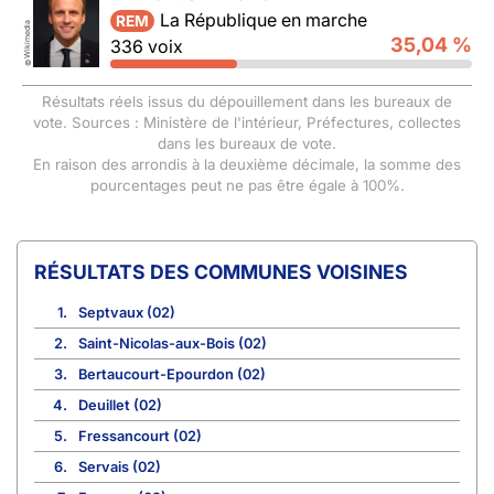
La République en marche
REM
Wikimedia
35,04 %
336 voix
©
Résultats réels issus du dépouillement dans les bureaux de
vote. Sources : Ministère de l'intérieur, Préfectures, collectes
dans les bureaux de vote.
En raison des arrondis à la deuxième décimale, la somme des
pourcentages peut ne pas être égale à 100%.
COMMUNES VOISINES
1.
Septvaux (02)
2.
Saint-Nicolas-aux-Bois (02)
3.
Bertaucourt-Epourdon (02)
4.
Deuillet (02)
5.
Fressancourt (02)
6.
Servais (02)