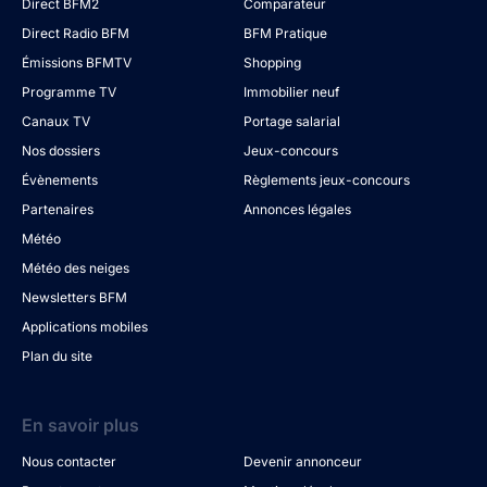
Direct BFM2
Comparateur
Direct Radio BFM
BFM Pratique
Émissions BFMTV
Shopping
Programme TV
Immobilier neuf
Canaux TV
Portage salarial
Nos dossiers
Jeux-concours
Évènements
Règlements jeux-concours
Partenaires
Annonces légales
Météo
Météo des neiges
Newsletters BFM
Applications mobiles
Plan du site
En savoir plus
Nous contacter
Devenir annonceur