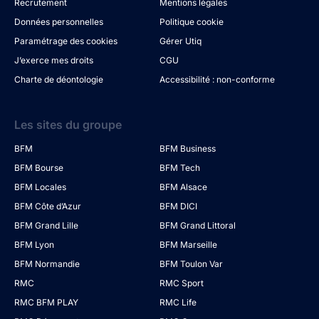
Recrutement
Mentions légales
Données personnelles
Politique cookie
Paramétrage des cookies
Gérer Utiq
J’exerce mes droits
CGU
Charte de déontologie
Accessibilité : non-conforme
Les sites du groupe
BFM
BFM Business
BFM Bourse
BFM Tech
BFM Locales
BFM Alsace
BFM Côte d’Azur
BFM DICI
BFM Grand Lille
BFM Grand Littoral
BFM Lyon
BFM Marseille
BFM Normandie
BFM Toulon Var
RMC
RMC Sport
RMC BFM PLAY
RMC Life