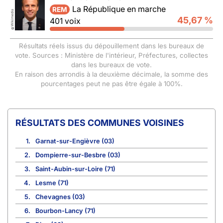
La République en marche
REM
Wikimedia
45,67 %
401 voix
©
Résultats réels issus du dépouillement dans les bureaux de
vote. Sources : Ministère de l'intérieur, Préfectures, collectes
dans les bureaux de vote.
En raison des arrondis à la deuxième décimale, la somme des
pourcentages peut ne pas être égale à 100%.
COMMUNES VOISINES
1.
Garnat-sur-Engièvre (03)
2.
Dompierre-sur-Besbre (03)
3.
Saint-Aubin-sur-Loire (71)
4.
Lesme (71)
5.
Chevagnes (03)
6.
Bourbon-Lancy (71)