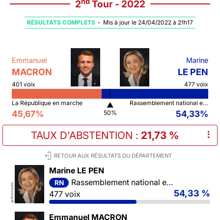
nd
2
Tour - 2022
RÉSULTATS COMPLETS
-
Mis à jour le 24/04/2022 à 21h17
Emmanuel
Marine
MACRON
LE PEN
401 voix
477 voix
La République en marche
Rassemblement national et ses alliés
▲
45,67%
54,33%
50%
TAUX D'ABSTENTION
:
21,73 %
⠇
RETOUR AUX RÉSULTATS DU DÉPARTEMENT
Marine LE PEN
Rassemblement national et ses alliés
RN
Wikimedia
54,33 %
477 voix
©
Emmanuel MACRON