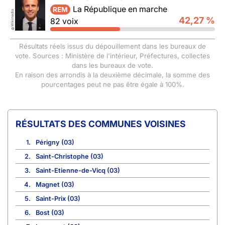
La République en marche
REM
Wikimedia
42,27 %
82 voix
©
Résultats réels issus du dépouillement dans les bureaux de
vote. Sources : Ministère de l'intérieur, Préfectures, collectes
dans les bureaux de vote.
En raison des arrondis à la deuxième décimale, la somme des
pourcentages peut ne pas être égale à 100%.
COMMUNES VOISINES
1.
Périgny (03)
2.
Saint-Christophe (03)
3.
Saint-Etienne-de-Vicq (03)
4.
Magnet (03)
5.
Saint-Prix (03)
6.
Bost (03)