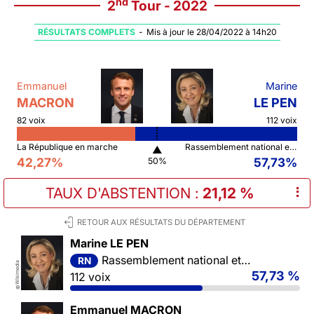
nd
2
Tour - 2022
RÉSULTATS COMPLETS
-
Mis à jour le 28/04/2022 à 14h20
Emmanuel
Marine
MACRON
LE PEN
82 voix
112 voix
La République en marche
Rassemblement national et ses alliés
▲
42,27%
57,73%
50%
TAUX D'ABSTENTION
:
21,12 %
⠇
RETOUR AUX RÉSULTATS DU DÉPARTEMENT
Marine LE PEN
Rassemblement national et ses alliés
RN
Wikimedia
57,73 %
112 voix
©
Emmanuel MACRON