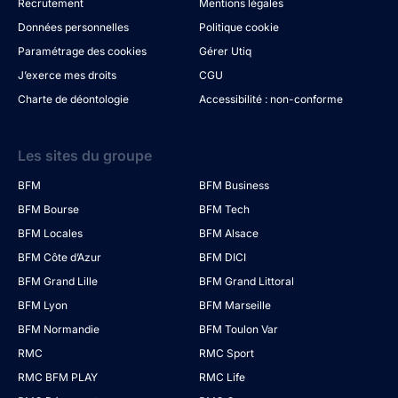
Recrutement
Mentions légales
Données personnelles
Politique cookie
Paramétrage des cookies
Gérer Utiq
J’exerce mes droits
CGU
Charte de déontologie
Accessibilité : non-conforme
Les sites du groupe
BFM
BFM Business
BFM Bourse
BFM Tech
BFM Locales
BFM Alsace
BFM Côte d’Azur
BFM DICI
BFM Grand Lille
BFM Grand Littoral
BFM Lyon
BFM Marseille
BFM Normandie
BFM Toulon Var
RMC
RMC Sport
RMC BFM PLAY
RMC Life