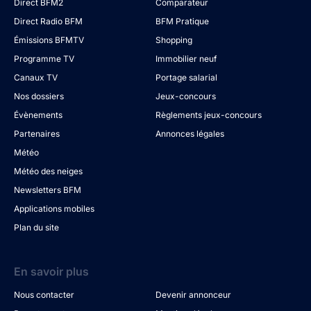
Direct BFM2
Comparateur
Direct Radio BFM
BFM Pratique
Émissions BFMTV
Shopping
Programme TV
Immobilier neuf
Canaux TV
Portage salarial
Nos dossiers
Jeux-concours
Évènements
Règlements jeux-concours
Partenaires
Annonces légales
Météo
Météo des neiges
Newsletters BFM
Applications mobiles
Plan du site
En savoir plus
Nous contacter
Devenir annonceur