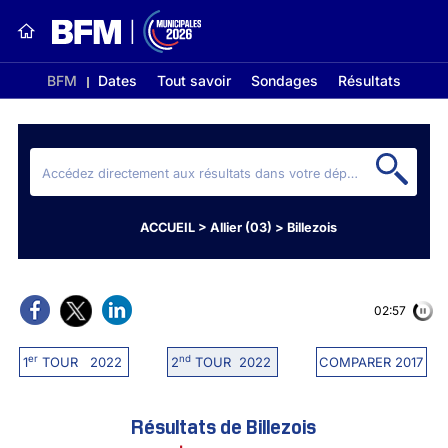
BFM
Dates
Tout savoir
Sondages
Résultats
ACCUEIL
>
Allier (03)
>
Billezois
02:56
er
nd
1
TOUR 2022
2
TOUR 2022
COMPARER 2017
Résultats de Billezois