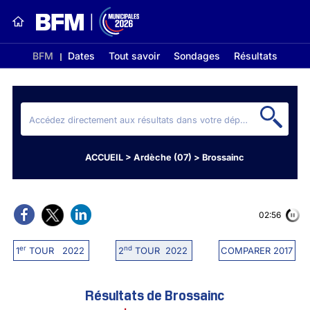
BFM
Dates
Tout savoir
Sondages
Résultats
ACCUEIL
>
Ardèche (07)
>
Brossainc
02:56
er
nd
1
TOUR 2022
2
TOUR 2022
COMPARER 2017
Résultats de Brossainc