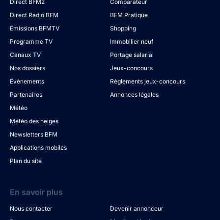
Direct BFM2
Comparateur
Direct Radio BFM
BFM Pratique
Émissions BFMTV
Shopping
Programme TV
Immobilier neuf
Canaux TV
Portage salarial
Nos dossiers
Jeux-concours
Évènements
Règlements jeux-concours
Partenaires
Annonces légales
Météo
Météo des neiges
Newsletters BFM
Applications mobiles
Plan du site
En savoir plus
Nous contacter
Devenir annonceur