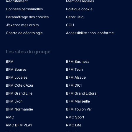
Recrutement
Mentions légales
Données personnelles
Politique cookie
Paramétrage des cookies
Gérer Utiq
J’exerce mes droits
CGU
Charte de déontologie
Accessibilité : non-conforme
Les sites du groupe
BFM
BFM Business
BFM Bourse
BFM Tech
BFM Locales
BFM Alsace
BFM Côte d’Azur
BFM DICI
BFM Grand Lille
BFM Grand Littoral
BFM Lyon
BFM Marseille
BFM Normandie
BFM Toulon Var
RMC
RMC Sport
RMC BFM PLAY
RMC Life