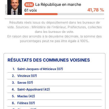
La République en marche
REM
Wikimedia
41,78 %
61 voix
©
Résultats réels issus du dépouillement dans les bureaux de
vote. Sources : Ministère de l'intérieur, Préfectures, collectes
dans les bureaux de vote.
En raison des arrondis à la deuxième décimale, la somme des
pourcentages peut ne pas être égale à 100%.
COMMUNES VOISINES
1.
Saint-Jacques-d'Atticieux (07)
2.
Vinzieux (07)
3.
Savas (07)
4.
Saint-Appolinard (42)
5.
Maclas (42)
6.
Félines (07)