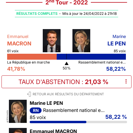
nd
2
Tour - 2022
RÉSULTATS COMPLETS
-
Mis à jour le 24/04/2022 à 21h18
Emmanuel
Marine
MACRON
LE PEN
61 voix
85 voix
La République en marche
Rassemblement national et ses alliés
▲
41,78%
58,22%
50%
TAUX D'ABSTENTION
:
21,03 %
⠇
RETOUR AUX RÉSULTATS DU DÉPARTEMENT
Marine LE PEN
Rassemblement national et ses alliés
RN
Wikimedia
58,22 %
85 voix
©
Emmanuel MACRON