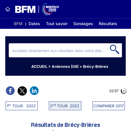
BFM
Dates
Tout savoir
Sondages
Résultats
ACCUEIL
>
Ardennes (08)
>
Brécy-Brières
02:56
er
nd
1
TOUR 2022
2
TOUR 2022
COMPARER 2017
Résultats de Brécy-Brières