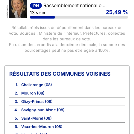
Rassemblement national et ses alliés
RN
Wikimedia
25,49 %
13 voix
©
Résultats réels issus du dépouillement dans les bureaux de
vote. Sources : Ministère de l'intérieur, Préfectures, collectes
dans les bureaux de vote.
En raison des arrondis à la deuxième décimale, la somme des
pourcentages peut ne pas être égale à 100%.
COMMUNES VOISINES
1.
Challerange (08)
2.
Mouron (08)
3.
Olizy-Primat (08)
4.
Savigny-sur-Aisne (08)
5.
Saint-Morel (08)
6.
Vaux-lès-Mouron (08)