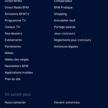
Direct BFM2
Comparateur
Direct Radio BFM
BFM Pratique
Émissions BFMTV
Shopping
Programme TV
Immobilier neuf
Canaux TV
Portage salarial
Nos dossiers
Jeux-concours
Évènements
Règlements jeux-concours
Partenaires
Annonces légales
Météo
Météo des neiges
Newsletters BFM
Applications mobiles
Plan du site
En savoir plus
Nous contacter
Devenir annonceur