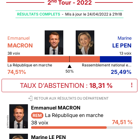
nd
2
Tour - 2022
RÉSULTATS COMPLETS
-
Mis à jour le 24/04/2022 à 21h18
Emmanuel
Marine
MACRON
LE PEN
38 voix
13 voix
La République en marche
Rassemblement national et ses alliés
▲
74,51%
25,49%
50%
TAUX D'ABSTENTION
:
18,31 %
⠇
RETOUR AUX RÉSULTATS DU DÉPARTEMENT
Emmanuel MACRON
La République en marche
REM
Wikimedia
74,51 %
38 voix
©
Marine LE PEN