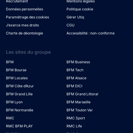
Recrutement
Mentions légales
Données personnelles
Politique cookie
Paramétrage des cookies
Gérer Utiq
J’exerce mes droits
CGU
Charte de déontologie
Accessibilité : non-conforme
Les sites du groupe
BFM
BFM Business
BFM Bourse
BFM Tech
BFM Locales
BFM Alsace
BFM Côte d’Azur
BFM DICI
BFM Grand Lille
BFM Grand Littoral
BFM Lyon
BFM Marseille
BFM Normandie
BFM Toulon Var
RMC
RMC Sport
RMC BFM PLAY
RMC Life