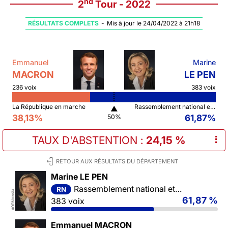
nd
2
Tour - 2022
RÉSULTATS COMPLETS
-
Mis à jour le 24/04/2022 à 21h18
Emmanuel
Marine
MACRON
LE PEN
236 voix
383 voix
La République en marche
Rassemblement national et ses alliés
▲
38,13%
61,87%
50%
TAUX D'ABSTENTION
:
24,15 %
⠇
RETOUR AUX RÉSULTATS DU DÉPARTEMENT
Marine LE PEN
Rassemblement national et ses alliés
RN
Wikimedia
61,87 %
383 voix
©
Emmanuel MACRON