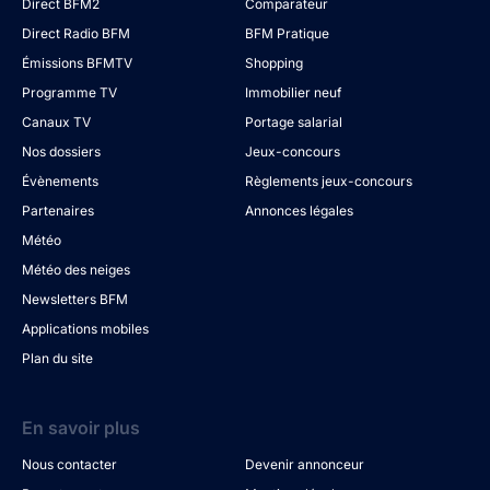
Direct BFM2
Comparateur
Direct Radio BFM
BFM Pratique
Émissions BFMTV
Shopping
Programme TV
Immobilier neuf
Canaux TV
Portage salarial
Nos dossiers
Jeux-concours
Évènements
Règlements jeux-concours
Partenaires
Annonces légales
Météo
Météo des neiges
Newsletters BFM
Applications mobiles
Plan du site
En savoir plus
Nous contacter
Devenir annonceur