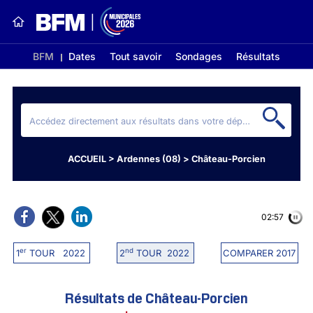
BFM
Dates
Tout savoir
Sondages
Résultats
ACCUEIL
>
Ardennes (08)
>
Château-Porcien
02:56
er
nd
1
TOUR 2022
2
TOUR 2022
COMPARER 2017
Résultats de Château-Porcien