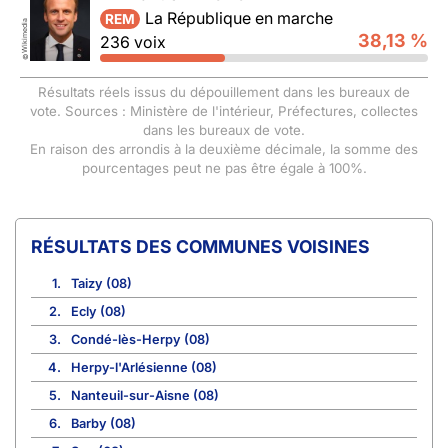
La République en marche
REM
Wikimedia
38,13 %
236 voix
©
Résultats réels issus du dépouillement dans les bureaux de
vote. Sources : Ministère de l'intérieur, Préfectures, collectes
dans les bureaux de vote.
En raison des arrondis à la deuxième décimale, la somme des
pourcentages peut ne pas être égale à 100%.
COMMUNES VOISINES
1.
Taizy (08)
2.
Ecly (08)
3.
Condé-lès-Herpy (08)
4.
Herpy-l'Arlésienne (08)
5.
Nanteuil-sur-Aisne (08)
6.
Barby (08)