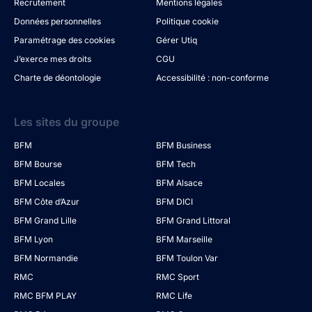
Recrutement
Mentions légales
Données personnelles
Politique cookie
Paramétrage des cookies
Gérer Utiq
J’exerce mes droits
CGU
Charte de déontologie
Accessibilité : non-conforme
Les sites du groupe
BFM
BFM Business
BFM Bourse
BFM Tech
BFM Locales
BFM Alsace
BFM Côte d’Azur
BFM DICI
BFM Grand Lille
BFM Grand Littoral
BFM Lyon
BFM Marseille
BFM Normandie
BFM Toulon Var
RMC
RMC Sport
RMC BFM PLAY
RMC Life