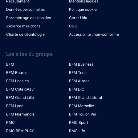
Recrutement
Mentions légales
Données personnelles
Politique cookie
Paramétrage des cookies
Gérer Utiq
J’exerce mes droits
CGU
Charte de déontologie
Accessibilité : non-conforme
Les sites du groupe
BFM
BFM Business
BFM Bourse
BFM Tech
BFM Locales
BFM Alsace
BFM Côte d’Azur
BFM DICI
BFM Grand Lille
BFM Grand Littoral
BFM Lyon
BFM Marseille
BFM Normandie
BFM Toulon Var
RMC
RMC Sport
RMC BFM PLAY
RMC Life