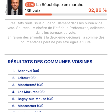
La République en marche
REM
Wikimedia
32,86 %
139 voix
©
Résultats réels issus du dépouillement dans les bureaux de
vote. Sources : Ministère de l'intérieur, Préfectures, collectes
dans les bureaux de vote.
En raison des arrondis à la deuxième décimale, la somme des
pourcentages peut ne pas être égale à 100%.
COMMUNES VOISINES
1.
Sécheval (08)
2.
Laifour (08)
3.
Monthermé (08)
4.
Les Mazures (08)
5.
Bogny-sur-Meuse (08)
6.
Montcornet (08)