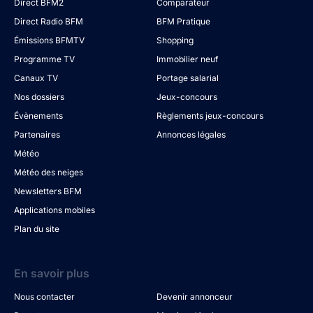
Direct BFM2
Comparateur
Direct Radio BFM
BFM Pratique
Émissions BFMTV
Shopping
Programme TV
Immobilier neuf
Canaux TV
Portage salarial
Nos dossiers
Jeux-concours
Évènements
Règlements jeux-concours
Partenaires
Annonces légales
Météo
Météo des neiges
Newsletters BFM
Applications mobiles
Plan du site
En savoir plus
Nous contacter
Devenir annonceur