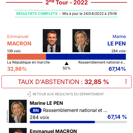
nd
2
Tour - 2022
RÉSULTATS COMPLETS
-
Mis à jour le 24/04/2022 à 21h18
Emmanuel
Marine
MACRON
LE PEN
139 voix
284 voix
La République en marche
Rassemblement national et ses alliés
▲
32,86%
67,14%
50%
TAUX D'ABSTENTION
:
32,85 %
⠇
RETOUR AUX RÉSULTATS DU DÉPARTEMENT
Marine LE PEN
Rassemblement national et ses alliés
RN
Wikimedia
67,14 %
284 voix
©
Emmanuel MACRON