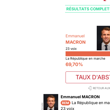
RÉSULTATS COMPLET
Emmanuel
MACRON
23 voix
La République en marche
69,70%
TAUX D'AB
RETOUR AUX
Emmanuel MACRON
La République en ma
REM
Wikimedia
23 voix