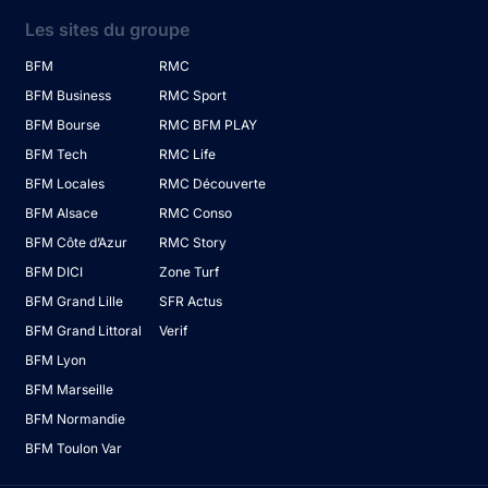
Les sites du groupe
BFM
RMC
BFM Business
RMC Sport
BFM Bourse
RMC BFM PLAY
BFM Tech
RMC Life
BFM Locales
RMC Découverte
BFM Alsace
RMC Conso
BFM Côte d’Azur
RMC Story
BFM DICI
Zone Turf
BFM Grand Lille
SFR Actus
BFM Grand Littoral
Verif
BFM Lyon
BFM Marseille
BFM Normandie
BFM Toulon Var