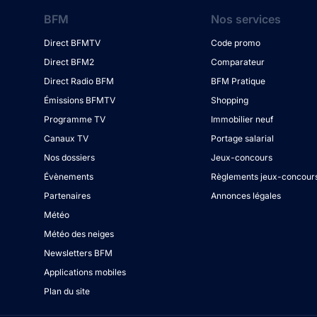
BFM
Nos services
Direct BFMTV
Code promo
Direct BFM2
Comparateur
Direct Radio BFM
BFM Pratique
Émissions BFMTV
Shopping
Programme TV
Immobilier neuf
Canaux TV
Portage salarial
Nos dossiers
Jeux-concours
Évènements
Règlements jeux-concour
Partenaires
Annonces légales
Météo
Météo des neiges
Newsletters BFM
Applications mobiles
Plan du site