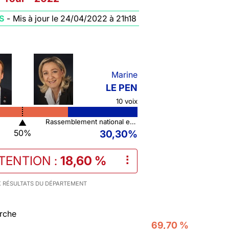
S
-
Mis à jour le 24/04/2022 à 21h18
Marine
LE PEN
10 voix
▲
Rassemblement national et ses alliés
50%
30,30%
STENTION
:
18,60 %
⠇
 RÉSULTATS DU DÉPARTEMENT
rche
69,70 %