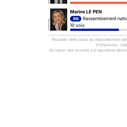
©
Marine LE PEN
Rassemblement nation
RN
Wikimedia
10 voix
©
Résultats réels issus du dépouillement dan
Préfectures, coll
En raison des arrondis à la deuxième déci