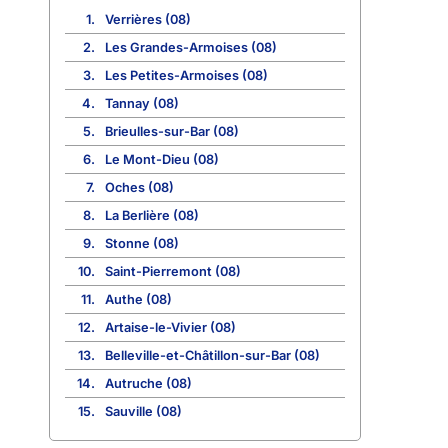
1.
Verrières (08)
2.
Les Grandes-Armoises (08)
3.
Les Petites-Armoises (08)
4.
Tannay (08)
5.
Brieulles-sur-Bar (08)
6.
Le Mont-Dieu (08)
7.
Oches (08)
8.
La Berlière (08)
9.
Stonne (08)
10.
Saint-Pierremont (08)
11.
Authe (08)
12.
Artaise-le-Vivier (08)
13.
Belleville-et-Châtillon-sur-Bar (08)
14.
Autruche (08)
15.
Sauville (08)