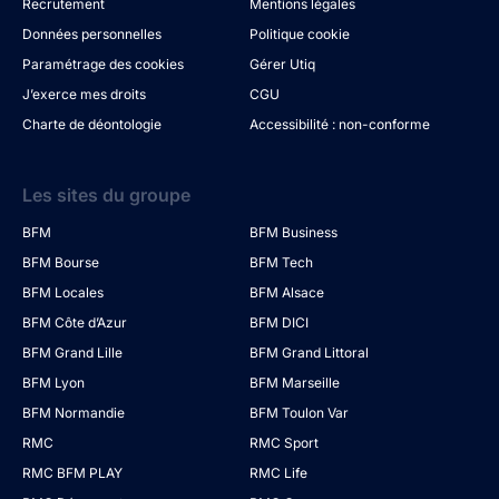
Recrutement
Mentions légales
Données personnelles
Politique cookie
Paramétrage des cookies
Gérer Utiq
J’exerce mes droits
CGU
Charte de déontologie
Accessibilité : non-conforme
Les sites du groupe
BFM
BFM Business
BFM Bourse
BFM Tech
BFM Locales
BFM Alsace
BFM Côte d’Azur
BFM DICI
BFM Grand Lille
BFM Grand Littoral
BFM Lyon
BFM Marseille
BFM Normandie
BFM Toulon Var
RMC
RMC Sport
RMC BFM PLAY
RMC Life