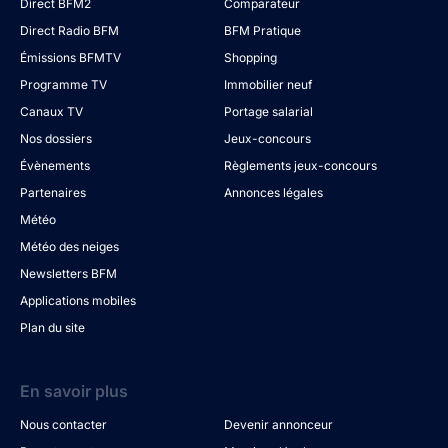
Direct BFM2
Comparateur
Direct Radio BFM
BFM Pratique
Émissions BFMTV
Shopping
Programme TV
Immobilier neuf
Canaux TV
Portage salarial
Nos dossiers
Jeux-concours
Évènements
Règlements jeux-concours
Partenaires
Annonces légales
Météo
Météo des neiges
Newsletters BFM
Applications mobiles
Plan du site
En savoir plus
Nous contacter
Devenir annonceur