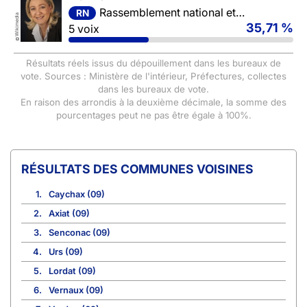
Rassemblement national et ses alliés
RN
Wikimedia
35,71 %
5 voix
©
Résultats réels issus du dépouillement dans les bureaux de
vote. Sources : Ministère de l'intérieur, Préfectures, collectes
dans les bureaux de vote.
En raison des arrondis à la deuxième décimale, la somme des
pourcentages peut ne pas être égale à 100%.
COMMUNES VOISINES
1.
Caychax (09)
2.
Axiat (09)
3.
Senconac (09)
4.
Urs (09)
5.
Lordat (09)
6.
Vernaux (09)