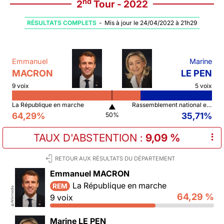
nd
2
Tour - 2022
RÉSULTATS COMPLETS
-
Mis à jour le 24/04/2022 à 21h29
Emmanuel
Marine
MACRON
LE PEN
9 voix
5 voix
La République en marche
Rassemblement national et ses alliés
▲
64,29%
35,71%
50%
TAUX D'ABSTENTION
:
9,09 %
⠇
RETOUR AUX RÉSULTATS DU DÉPARTEMENT
Emmanuel MACRON
La République en marche
REM
Wikimedia
64,29 %
9 voix
©
Marine LE PEN