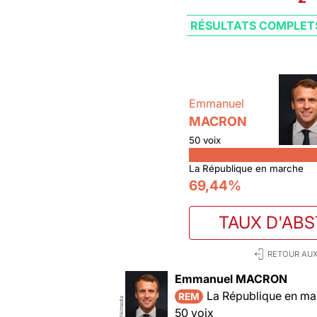
RÉSULTATS COMPLET
Emmanuel
MACRON
50 voix
La République en marche
69,44%
TAUX D'AB
RETOUR AUX
Emmanuel MACRON
La République en ma
REM
Wikimedia
50 voix