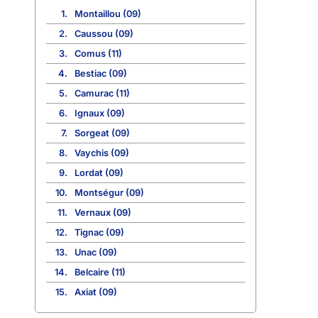
1.
Montaillou (09)
2.
Caussou (09)
3.
Comus (11)
4.
Bestiac (09)
5.
Camurac (11)
6.
Ignaux (09)
7.
Sorgeat (09)
8.
Vaychis (09)
9.
Lordat (09)
10.
Montségur (09)
11.
Vernaux (09)
12.
Tignac (09)
13.
Unac (09)
14.
Belcaire (11)
15.
Axiat (09)