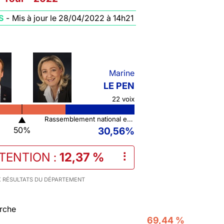
S
-
Mis à jour le 28/04/2022 à 14h21
Marine
LE PEN
22 voix
▲
Rassemblement national et ses alliés
50%
30,56%
STENTION
:
12,37 %
⠇
 RÉSULTATS DU DÉPARTEMENT
rche
69,44 %