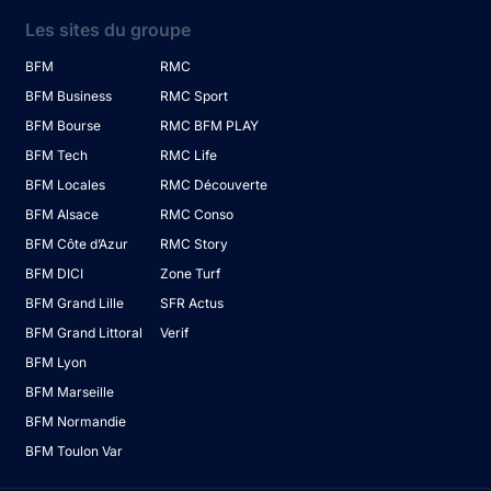
Les sites du groupe
BFM
RMC
BFM Business
RMC Sport
BFM Bourse
RMC BFM PLAY
BFM Tech
RMC Life
BFM Locales
RMC Découverte
BFM Alsace
RMC Conso
BFM Côte d’Azur
RMC Story
BFM DICI
Zone Turf
BFM Grand Lille
SFR Actus
BFM Grand Littoral
Verif
BFM Lyon
BFM Marseille
BFM Normandie
BFM Toulon Var