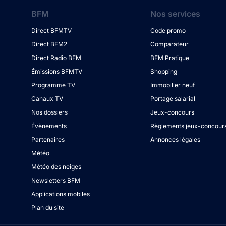
BFM
Nos services
Direct BFMTV
Code promo
Direct BFM2
Comparateur
Direct Radio BFM
BFM Pratique
Émissions BFMTV
Shopping
Programme TV
Immobilier neuf
Canaux TV
Portage salarial
Nos dossiers
Jeux-concours
Évènements
Règlements jeux-concour
Partenaires
Annonces légales
Météo
Météo des neiges
Newsletters BFM
Applications mobiles
Plan du site