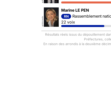
©
Marine LE PEN
Rassemblement nation
RN
Wikimedia
22 voix
©
Résultats réels issus du dépouillement dan
Préfectures, coll
En raison des arrondis à la deuxième déci