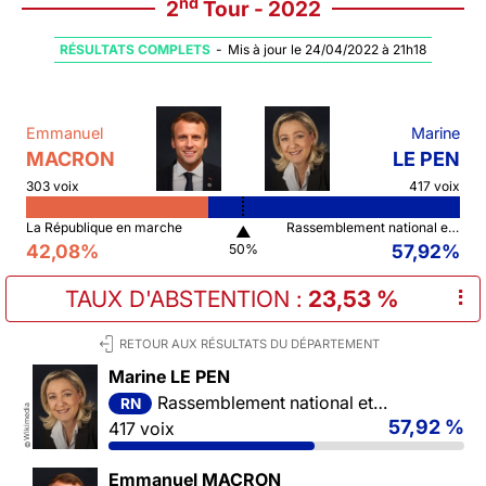
nd
2
Tour - 2022
RÉSULTATS COMPLETS
-
Mis à jour le 24/04/2022 à 21h18
Emmanuel
Marine
MACRON
LE PEN
303 voix
417 voix
La République en marche
Rassemblement national et ses alliés
▲
42,08%
57,92%
50%
TAUX D'ABSTENTION
:
23,53 %
⠇
RETOUR AUX RÉSULTATS DU DÉPARTEMENT
Marine LE PEN
Rassemblement national et ses alliés
RN
Wikimedia
57,92 %
417 voix
©
Emmanuel MACRON