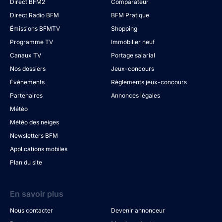
Direct BFM2
Comparateur
Direct Radio BFM
BFM Pratique
Émissions BFMTV
Shopping
Programme TV
Immobilier neuf
Canaux TV
Portage salarial
Nos dossiers
Jeux-concours
Évènements
Règlements jeux-concours
Partenaires
Annonces légales
Météo
Météo des neiges
Newsletters BFM
Applications mobiles
Plan du site
En savoir plus
Nous contacter
Devenir annonceur