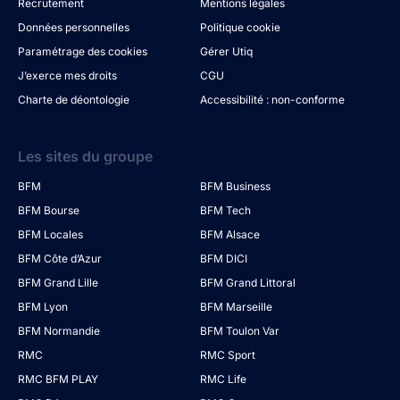
Recrutement
Mentions légales
Données personnelles
Politique cookie
Paramétrage des cookies
Gérer Utiq
J’exerce mes droits
CGU
Charte de déontologie
Accessibilité : non-conforme
Les sites du groupe
BFM
BFM Business
BFM Bourse
BFM Tech
BFM Locales
BFM Alsace
BFM Côte d’Azur
BFM DICI
BFM Grand Lille
BFM Grand Littoral
BFM Lyon
BFM Marseille
BFM Normandie
BFM Toulon Var
RMC
RMC Sport
RMC BFM PLAY
RMC Life