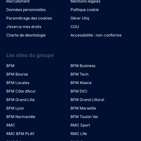
Recrutement
Mentions légales
Données personnelles
Politique cookie
Paramétrage des cookies
Gérer Utiq
J’exerce mes droits
CGU
Charte de déontologie
Accessibilité : non-conforme
Les sites du groupe
BFM
BFM Business
BFM Bourse
BFM Tech
BFM Locales
BFM Alsace
BFM Côte d’Azur
BFM DICI
BFM Grand Lille
BFM Grand Littoral
BFM Lyon
BFM Marseille
BFM Normandie
BFM Toulon Var
RMC
RMC Sport
RMC BFM PLAY
RMC Life