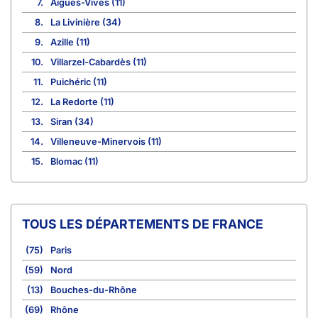
7.
Aigues-Vives (11)
8.
La Livinière (34)
9.
Azille (11)
10.
Villarzel-Cabardès (11)
11.
Puichéric (11)
12.
La Redorte (11)
13.
Siran (34)
14.
Villeneuve-Minervois (11)
15.
Blomac (11)
TOUS LES DÉPARTEMENTS DE FRANCE
(75)
Paris
(59)
Nord
(13)
Bouches-du-Rhône
(69)
Rhône