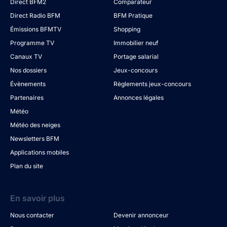
Direct BFM2
Comparateur
Direct Radio BFM
BFM Pratique
Émissions BFMTV
Shopping
Programme TV
Immobilier neuf
Canaux TV
Portage salarial
Nos dossiers
Jeux-concours
Évènements
Règlements jeux-concours
Partenaires
Annonces légales
Météo
Météo des neiges
Newsletters BFM
Applications mobiles
Plan du site
En savoir plus
Nous contacter
Devenir annonceur