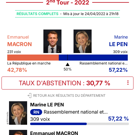
nd
2
Tour - 2022
RÉSULTATS COMPLETS
-
Mis à jour le 24/04/2022 à 21h18
Emmanuel
Marine
MACRON
LE PEN
231 voix
309 voix
La République en marche
Rassemblement national et ses alliés
▲
42,78%
57,22%
50%
TAUX D'ABSTENTION
:
30,77 %
⠇
RETOUR AUX RÉSULTATS DU DÉPARTEMENT
Marine LE PEN
Rassemblement national et ses alliés
RN
Wikimedia
57,22 %
309 voix
©
Emmanuel MACRON