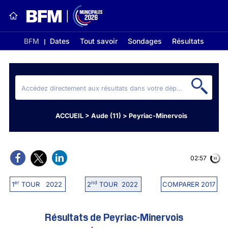
BFM
Dates
Tout savoir
Sondages
Résultats
ACCUEIL
>
Aude (11)
>
Peyriac-Minervois
02:56
er
nd
1
TOUR 2022
2
TOUR 2022
COMPARER 2017
Résultats de Peyriac-Minervois