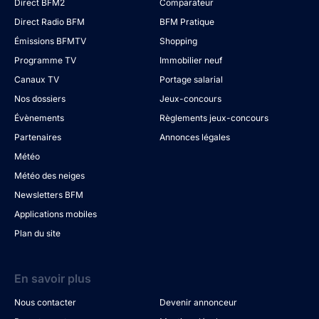
Direct BFM2
Comparateur
Direct Radio BFM
BFM Pratique
Émissions BFMTV
Shopping
Programme TV
Immobilier neuf
Canaux TV
Portage salarial
Nos dossiers
Jeux-concours
Évènements
Règlements jeux-concours
Partenaires
Annonces légales
Météo
Météo des neiges
Newsletters BFM
Applications mobiles
Plan du site
En savoir plus
Nous contacter
Devenir annonceur