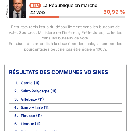
La République en marche
REM
Wikimedia
30,99 %
22 voix
©
Résultats réels issus du dépouillement dans les bureaux de
vote. Sources : Ministère de l'intérieur, Préfectures, collectes
dans les bureaux de vote.
En raison des arrondis à la deuxième décimale, la somme des
pourcentages peut ne pas être égale à 100%.
COMMUNES VOISINES
1.
Gardie (11)
2.
Saint-Polycarpe (11)
3.
Villebazy (11)
4.
Saint-Hilaire (11)
5.
Pieusse (11)
6.
Limoux (11)