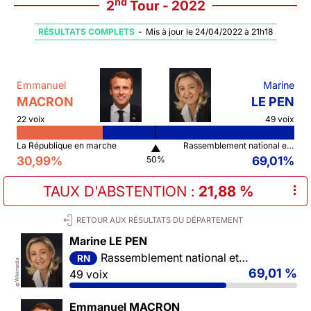
nd
2
Tour - 2022
RÉSULTATS COMPLETS
-
Mis à jour le 24/04/2022 à 21h18
Emmanuel
Marine
MACRON
LE PEN
22 voix
49 voix
La République en marche
Rassemblement national et ses alliés
▲
30,99%
69,01%
50%
TAUX D'ABSTENTION
:
21,88 %
⠇
RETOUR AUX RÉSULTATS DU DÉPARTEMENT
Marine LE PEN
Rassemblement national et ses alliés
RN
Wikimedia
69,01 %
49 voix
©
Emmanuel MACRON