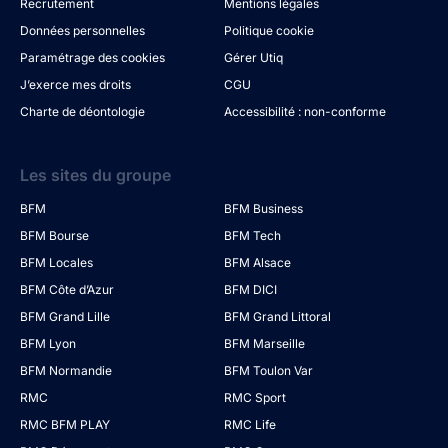
Recrutement
Mentions légales
Données personnelles
Politique cookie
Paramétrage des cookies
Gérer Utiq
J’exerce mes droits
CGU
Charte de déontologie
Accessibilité : non-conforme
Les sites du groupe
BFM
BFM Business
BFM Bourse
BFM Tech
BFM Locales
BFM Alsace
BFM Côte d’Azur
BFM DICI
BFM Grand Lille
BFM Grand Littoral
BFM Lyon
BFM Marseille
BFM Normandie
BFM Toulon Var
RMC
RMC Sport
RMC BFM PLAY
RMC Life