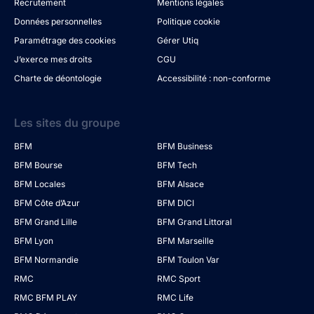
Recrutement
Mentions légales
Données personnelles
Politique cookie
Paramétrage des cookies
Gérer Utiq
J’exerce mes droits
CGU
Charte de déontologie
Accessibilité : non-conforme
Les sites du groupe
BFM
BFM Business
BFM Bourse
BFM Tech
BFM Locales
BFM Alsace
BFM Côte d’Azur
BFM DICI
BFM Grand Lille
BFM Grand Littoral
BFM Lyon
BFM Marseille
BFM Normandie
BFM Toulon Var
RMC
RMC Sport
RMC BFM PLAY
RMC Life