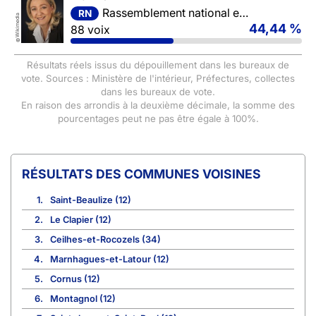
Rassemblement national et ses alliés
RN
Wikimedia
44,44 %
88 voix
©
Résultats réels issus du dépouillement dans les bureaux de
vote. Sources : Ministère de l'intérieur, Préfectures, collectes
dans les bureaux de vote.
En raison des arrondis à la deuxième décimale, la somme des
pourcentages peut ne pas être égale à 100%.
COMMUNES VOISINES
1.
Saint-Beaulize (12)
2.
Le Clapier (12)
3.
Ceilhes-et-Rocozels (34)
4.
Marnhagues-et-Latour (12)
5.
Cornus (12)
6.
Montagnol (12)