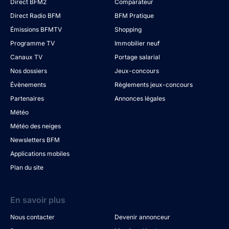
Direct BFM2
Comparateur
Direct Radio BFM
BFM Pratique
Émissions BFMTV
Shopping
Programme TV
Immobilier neuf
Canaux TV
Portage salarial
Nos dossiers
Jeux-concours
Évènements
Règlements jeux-concours
Partenaires
Annonces légales
Météo
Météo des neiges
Newsletters BFM
Applications mobiles
Plan du site
En savoir plus
Nous contacter
Devenir annonceur