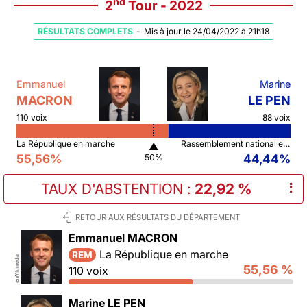
nd
2
Tour - 2022
RÉSULTATS COMPLETS
-
Mis à jour le 24/04/2022 à 21h18
Emmanuel
Marine
MACRON
LE PEN
110 voix
88 voix
La République en marche
Rassemblement national et ses alliés
▲
55,56%
44,44%
50%
TAUX D'ABSTENTION
:
22,92 %
⠇
RETOUR AUX RÉSULTATS DU DÉPARTEMENT
Emmanuel MACRON
La République en marche
REM
Wikimedia
55,56 %
110 voix
©
Marine LE PEN