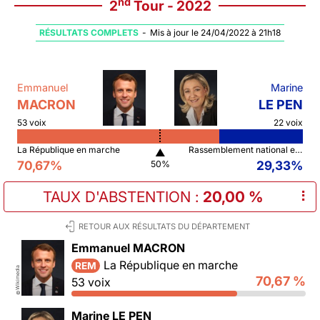
nd
2
Tour - 2022
RÉSULTATS COMPLETS
-
Mis à jour le 24/04/2022 à 21h18
Emmanuel
Marine
MACRON
LE PEN
53 voix
22 voix
La République en marche
Rassemblement national et ses alliés
▲
70,67%
29,33%
50%
TAUX D'ABSTENTION
:
20,00 %
⠇
RETOUR AUX RÉSULTATS DU DÉPARTEMENT
Emmanuel MACRON
La République en marche
REM
Wikimedia
70,67 %
53 voix
©
Marine LE PEN