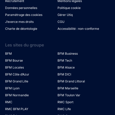
Recrutement
Mentions légales
Données personnelles
Politique cookie
Paramétrage des cookies
Gérer Utiq
J’exerce mes droits
CGU
Charte de déontologie
Accessibilité : non-conforme
Les sites du groupe
BFM
BFM Business
BFM Bourse
BFM Tech
BFM Locales
BFM Alsace
BFM Côte d’Azur
BFM DICI
BFM Grand Lille
BFM Grand Littoral
BFM Lyon
BFM Marseille
BFM Normandie
BFM Toulon Var
RMC
RMC Sport
RMC BFM PLAY
RMC Life