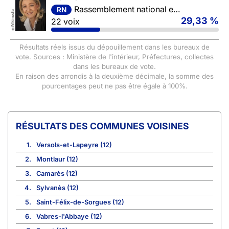
Rassemblement national et ses alliés
RN
Wikimedia
29,33 %
22 voix
©
Résultats réels issus du dépouillement dans les bureaux de
vote. Sources : Ministère de l'intérieur, Préfectures, collectes
dans les bureaux de vote.
En raison des arrondis à la deuxième décimale, la somme des
pourcentages peut ne pas être égale à 100%.
COMMUNES VOISINES
1.
Versols-et-Lapeyre (12)
2.
Montlaur (12)
3.
Camarès (12)
4.
Sylvanès (12)
5.
Saint-Félix-de-Sorgues (12)
6.
Vabres-l'Abbaye (12)