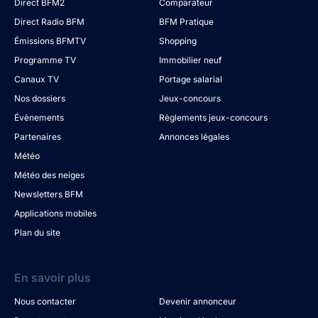
Direct BFM2
Comparateur
Direct Radio BFM
BFM Pratique
Émissions BFMTV
Shopping
Programme TV
Immobilier neuf
Canaux TV
Portage salarial
Nos dossiers
Jeux-concours
Évènements
Règlements jeux-concours
Partenaires
Annonces légales
Météo
Météo des neiges
Newsletters BFM
Applications mobiles
Plan du site
En savoir plus
Nous contacter
Devenir annonceur