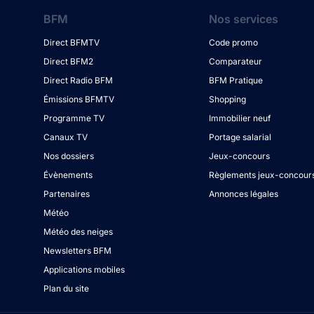
BFM
Nos services
Direct BFMTV
Code promo
Direct BFM2
Comparateur
Direct Radio BFM
BFM Pratique
Émissions BFMTV
Shopping
Programme TV
Immobilier neuf
Canaux TV
Portage salarial
Nos dossiers
Jeux-concours
Évènements
Règlements jeux-concour
Partenaires
Annonces légales
Météo
Météo des neiges
Newsletters BFM
Applications mobiles
Plan du site