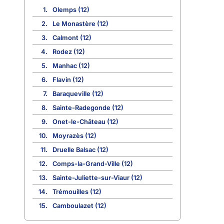
1.
Olemps (12)
2.
Le Monastère (12)
3.
Calmont (12)
4.
Rodez (12)
5.
Manhac (12)
6.
Flavin (12)
7.
Baraqueville (12)
8.
Sainte-Radegonde (12)
9.
Onet-le-Château (12)
10.
Moyrazès (12)
11.
Druelle Balsac (12)
12.
Comps-la-Grand-Ville (12)
13.
Sainte-Juliette-sur-Viaur (12)
14.
Trémouilles (12)
15.
Camboulazet (12)