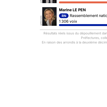
©
Marine LE PEN
Rassemblement nation
RN
Wikimedia
1 306 voix
©
Résultats réels issus du dépouillement dan
Préfectures, coll
En raison des arrondis à la deuxième déci