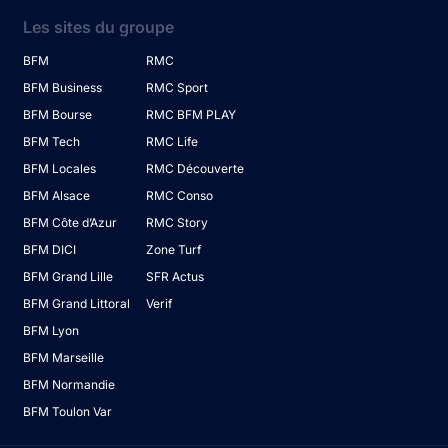
Les sites du groupe
BFM
RMC
BFM Business
RMC Sport
BFM Bourse
RMC BFM PLAY
BFM Tech
RMC Life
BFM Locales
RMC Découverte
BFM Alsace
RMC Conso
BFM Côte d’Azur
RMC Story
BFM DICI
Zone Turf
BFM Grand Lille
SFR Actus
BFM Grand Littoral
Verif
BFM Lyon
BFM Marseille
BFM Normandie
BFM Toulon Var