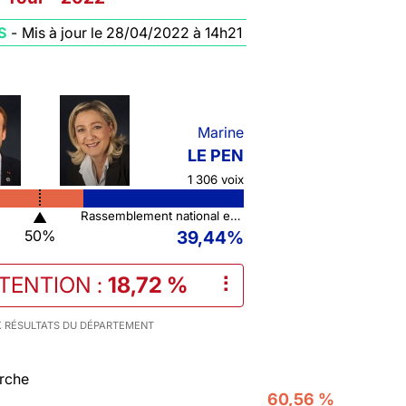
S
-
Mis à jour le 28/04/2022 à 14h21
Marine
LE PEN
1 306 voix
▲
Rassemblement national et ses alliés
50%
39,44%
STENTION
:
18,72 %
⠇
 RÉSULTATS DU DÉPARTEMENT
rche
60,56 %