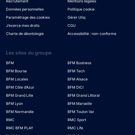
Recrutement
Mentions légales
Données personnelles
Politique cookie
Paramétrage des cookies
Gérer Utiq
J’exerce mes droits
CGU
Charte de déontologie
Accessibilité : non-conforme
Les sites du groupe
BFM
BFM Business
BFM Bourse
BFM Tech
BFM Locales
BFM Alsace
BFM Côte d’Azur
BFM DICI
BFM Grand Lille
BFM Grand Littoral
BFM Lyon
BFM Marseille
BFM Normandie
BFM Toulon Var
RMC
RMC Sport
RMC BFM PLAY
RMC Life