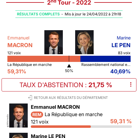
nd
2
Tour - 2022
RÉSULTATS COMPLETS
-
Mis à jour le 24/04/2022 à 21h18
Emmanuel
Marine
MACRON
LE PEN
121 voix
83 voix
La République en marche
Rassemblement national et ses alliés
▲
59,31%
40,69%
50%
TAUX D'ABSTENTION
:
21,75 %
⠇
RETOUR AUX RÉSULTATS DU DÉPARTEMENT
Emmanuel MACRON
La République en marche
REM
Wikimedia
59,31 %
121 voix
©
Marine LE PEN