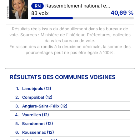
Rassemblement national et ses alliés
RN
Wikimedia
40,69 %
83 voix
©
Résultats réels issus du dépouillement dans les bureaux de
vote. Sources : Ministère de l'intérieur, Préfectures, collectes
dans les bureaux de vote.
En raison des arrondis à la deuxième décimale, la somme des
pourcentages peut ne pas être égale à 100%.
COMMUNES VOISINES
1.
Lanuéjouls (12)
2.
Compolibat (12)
3.
Anglars-Saint-Félix (12)
4.
Vaureilles (12)
5.
Brandonnet (12)
6.
Roussennac (12)