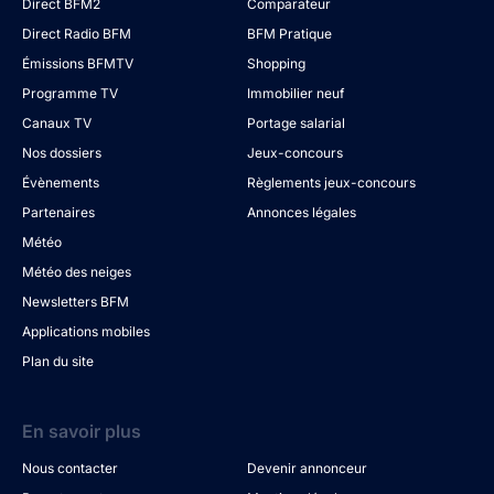
Direct BFM2
Comparateur
Direct Radio BFM
BFM Pratique
Émissions BFMTV
Shopping
Programme TV
Immobilier neuf
Canaux TV
Portage salarial
Nos dossiers
Jeux-concours
Évènements
Règlements jeux-concours
Partenaires
Annonces légales
Météo
Météo des neiges
Newsletters BFM
Applications mobiles
Plan du site
En savoir plus
Nous contacter
Devenir annonceur