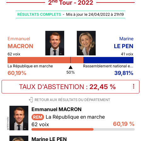
nd
2
Tour - 2022
RÉSULTATS COMPLETS
-
Mis à jour le 24/04/2022 à 21h19
Emmanuel
Marine
MACRON
LE PEN
62 voix
41 voix
La République en marche
Rassemblement national et ses alliés
▲
60,19%
39,81%
50%
TAUX D'ABSTENTION
:
22,45 %
⠇
RETOUR AUX RÉSULTATS DU DÉPARTEMENT
Emmanuel MACRON
La République en marche
REM
Wikimedia
60,19 %
62 voix
©
Marine LE PEN