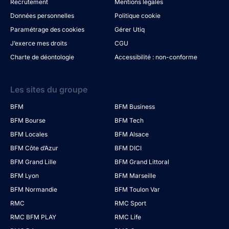
Recrutement
Mentions légales
Données personnelles
Politique cookie
Paramétrage des cookies
Gérer Utiq
J’exerce mes droits
CGU
Charte de déontologie
Accessibilité : non-conforme
Les sites du groupe
BFM
BFM Business
BFM Bourse
BFM Tech
BFM Locales
BFM Alsace
BFM Côte d’Azur
BFM DICI
BFM Grand Lille
BFM Grand Littoral
BFM Lyon
BFM Marseille
BFM Normandie
BFM Toulon Var
RMC
RMC Sport
RMC BFM PLAY
RMC Life