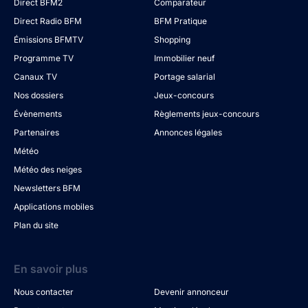
Direct BFM2
Comparateur
Direct Radio BFM
BFM Pratique
Émissions BFMTV
Shopping
Programme TV
Immobilier neuf
Canaux TV
Portage salarial
Nos dossiers
Jeux-concours
Évènements
Règlements jeux-concours
Partenaires
Annonces légales
Météo
Météo des neiges
Newsletters BFM
Applications mobiles
Plan du site
En savoir plus
Nous contacter
Devenir annonceur