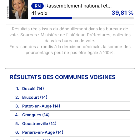
Rassemblement national et ses alliés
RN
Wikimedia
39,81 %
41 voix
©
Résultats réels issus du dépouillement dans les bureaux de
vote. Sources : Ministère de l'intérieur, Préfectures, collectes
dans les bureaux de vote.
En raison des arrondis à la deuxième décimale, la somme des
pourcentages peut ne pas être égale à 100%.
COMMUNES VOISINES
1.
Dozulé (14)
2.
Brucourt (14)
3.
Putot-en-Auge (14)
4.
Grangues (14)
5.
Goustranville (14)
6.
Périers-en-Auge (14)