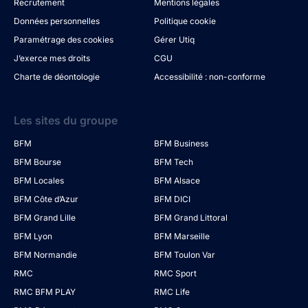
Recrutement
Mentions légales
Données personnelles
Politique cookie
Paramétrage des cookies
Gérer Utiq
J’exerce mes droits
CGU
Charte de déontologie
Accessibilité : non-conforme
Les sites du groupe
BFM
BFM Business
BFM Bourse
BFM Tech
BFM Locales
BFM Alsace
BFM Côte d’Azur
BFM DICI
BFM Grand Lille
BFM Grand Littoral
BFM Lyon
BFM Marseille
BFM Normandie
BFM Toulon Var
RMC
RMC Sport
RMC BFM PLAY
RMC Life