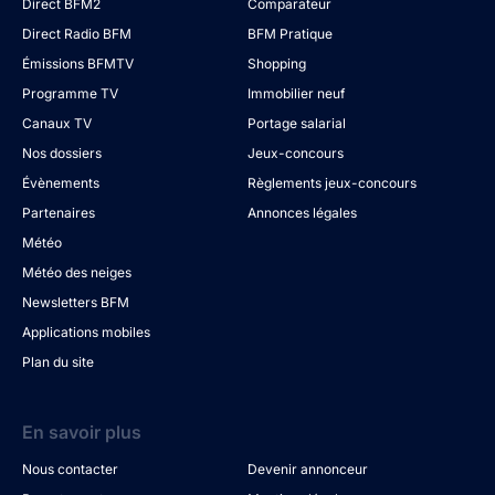
Direct BFM2
Comparateur
Direct Radio BFM
BFM Pratique
Émissions BFMTV
Shopping
Programme TV
Immobilier neuf
Canaux TV
Portage salarial
Nos dossiers
Jeux-concours
Évènements
Règlements jeux-concours
Partenaires
Annonces légales
Météo
Météo des neiges
Newsletters BFM
Applications mobiles
Plan du site
En savoir plus
Nous contacter
Devenir annonceur