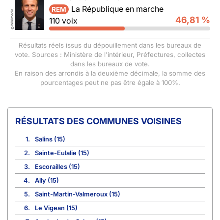
La République en marche
REM
Wikimedia
46,81 %
110 voix
©
Résultats réels issus du dépouillement dans les bureaux de
vote. Sources : Ministère de l'intérieur, Préfectures, collectes
dans les bureaux de vote.
En raison des arrondis à la deuxième décimale, la somme des
pourcentages peut ne pas être égale à 100%.
COMMUNES VOISINES
1.
Salins (15)
2.
Sainte-Eulalie (15)
3.
Escorailles (15)
4.
Ally (15)
5.
Saint-Martin-Valmeroux (15)
6.
Le Vigean (15)