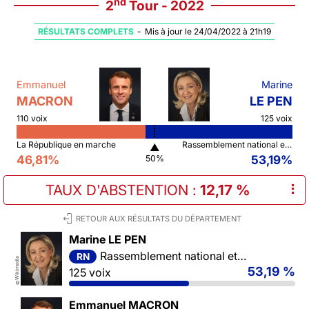
nd
2
Tour - 2022
RÉSULTATS COMPLETS
-
Mis à jour le 24/04/2022 à 21h19
Emmanuel
Marine
MACRON
LE PEN
110 voix
125 voix
La République en marche
Rassemblement national et ses alliés
▲
46,81%
53,19%
50%
TAUX D'ABSTENTION
:
12,17 %
⠇
RETOUR AUX RÉSULTATS DU DÉPARTEMENT
Marine LE PEN
Rassemblement national et ses alliés
RN
Wikimedia
53,19 %
125 voix
©
Emmanuel MACRON