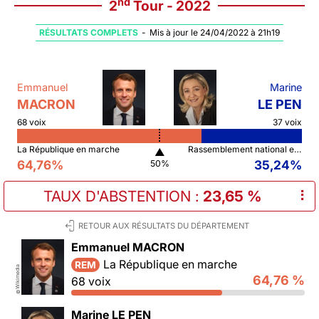
nd
2
Tour - 2022
RÉSULTATS COMPLETS
-
Mis à jour le 24/04/2022 à 21h19
Emmanuel
Marine
MACRON
LE PEN
68 voix
37 voix
La République en marche
Rassemblement national et ses alliés
▲
64,76%
35,24%
50%
TAUX D'ABSTENTION
:
23,65 %
⠇
RETOUR AUX RÉSULTATS DU DÉPARTEMENT
Emmanuel MACRON
La République en marche
REM
Wikimedia
64,76 %
68 voix
©
Marine LE PEN