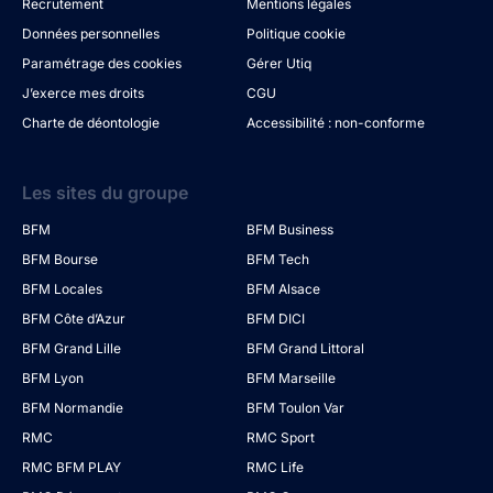
Recrutement
Mentions légales
Données personnelles
Politique cookie
Paramétrage des cookies
Gérer Utiq
J’exerce mes droits
CGU
Charte de déontologie
Accessibilité : non-conforme
Les sites du groupe
BFM
BFM Business
BFM Bourse
BFM Tech
BFM Locales
BFM Alsace
BFM Côte d’Azur
BFM DICI
BFM Grand Lille
BFM Grand Littoral
BFM Lyon
BFM Marseille
BFM Normandie
BFM Toulon Var
RMC
RMC Sport
RMC BFM PLAY
RMC Life