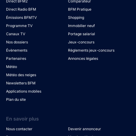
Direct BFM2
Comparateur
Direct Radio BFM
BFM Pratique
Émissions BFMTV
Shopping
Programme TV
Immobilier neuf
Canaux TV
Portage salarial
Nos dossiers
Jeux-concours
Évènements
Règlements jeux-concours
Partenaires
Annonces légales
Météo
Météo des neiges
Newsletters BFM
Applications mobiles
Plan du site
En savoir plus
Nous contacter
Devenir annonceur