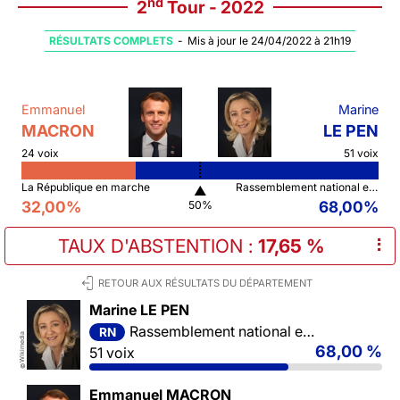
nd
2
Tour - 2022
RÉSULTATS COMPLETS
-
Mis à jour le 24/04/2022 à 21h19
Emmanuel
Marine
MACRON
LE PEN
24 voix
51 voix
La République en marche
Rassemblement national et ses alliés
▲
32,00%
68,00%
50%
TAUX D'ABSTENTION
:
17,65 %
⠇
RETOUR AUX RÉSULTATS DU DÉPARTEMENT
Marine LE PEN
Rassemblement national et ses alliés
RN
Wikimedia
68,00 %
51 voix
©
Emmanuel MACRON