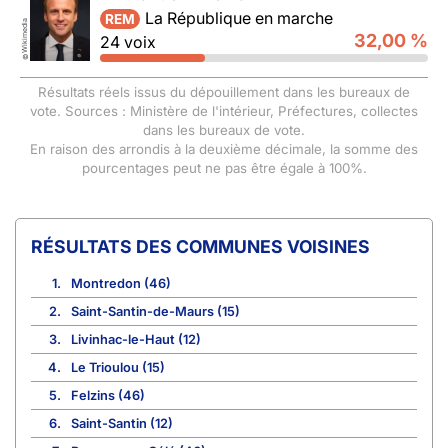
La République en marche
REM
Wikimedia
32,00 %
24 voix
©
Résultats réels issus du dépouillement dans les bureaux de
vote. Sources : Ministère de l'intérieur, Préfectures, collectes
dans les bureaux de vote.
En raison des arrondis à la deuxième décimale, la somme des
pourcentages peut ne pas être égale à 100%.
COMMUNES VOISINES
1.
Montredon (46)
2.
Saint-Santin-de-Maurs (15)
3.
Livinhac-le-Haut (12)
4.
Le Trioulou (15)
5.
Felzins (46)
6.
Saint-Santin (12)