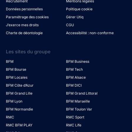
Recrutement
Mentions légales
Données personnelles
Politique cookie
Paramétrage des cookies
Gérer Utiq
J’exerce mes droits
CGU
Charte de déontologie
Accessibilité : non-conforme
Les sites du groupe
BFM
BFM Business
BFM Bourse
BFM Tech
BFM Locales
BFM Alsace
BFM Côte d’Azur
BFM DICI
BFM Grand Lille
BFM Grand Littoral
BFM Lyon
BFM Marseille
BFM Normandie
BFM Toulon Var
RMC
RMC Sport
RMC BFM PLAY
RMC Life