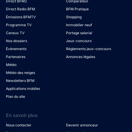
Direct BFM2
Comparateur
Direct Radio BFM
BFM Pratique
Émissions BFMTV
Shopping
Programme TV
Immobilier neuf
Canaux TV
Portage salarial
Nos dossiers
Jeux-concours
Évènements
Règlements jeux-concours
Partenaires
Annonces légales
Météo
Météo des neiges
Newsletters BFM
Applications mobiles
Plan du site
En savoir plus
Nous contacter
Devenir annonceur