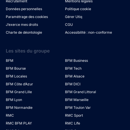
Recrutement
Mentions légales
Données personnelles
Politique cookie
Paramétrage des cookies
Gérer Utiq
J’exerce mes droits
CGU
Charte de déontologie
Accessibilité : non-conforme
Les sites du groupe
BFM
BFM Business
BFM Bourse
BFM Tech
BFM Locales
BFM Alsace
BFM Côte d’Azur
BFM DICI
BFM Grand Lille
BFM Grand Littoral
BFM Lyon
BFM Marseille
BFM Normandie
BFM Toulon Var
RMC
RMC Sport
RMC BFM PLAY
RMC Life