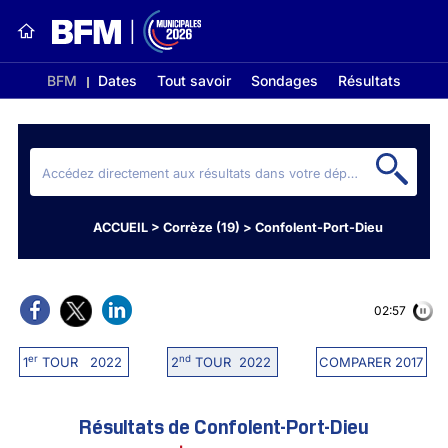
BFM
Dates
Tout savoir
Sondages
Résultats
ACCUEIL
>
Corrèze (19)
>
Confolent-Port-Dieu
02:56
er
nd
1
TOUR 2022
2
TOUR 2022
COMPARER 2017
Résultats de Confolent-Port-Dieu