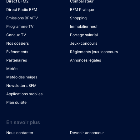
Direct BFM2
Comparateur
Direct Radio BFM
BFM Pratique
Émissions BFMTV
Shopping
Programme TV
Immobilier neuf
Canaux TV
Portage salarial
Nos dossiers
Jeux-concours
Évènements
Règlements jeux-concours
Partenaires
Annonces légales
Météo
Météo des neiges
Newsletters BFM
Applications mobiles
Plan du site
En savoir plus
Nous contacter
Devenir annonceur