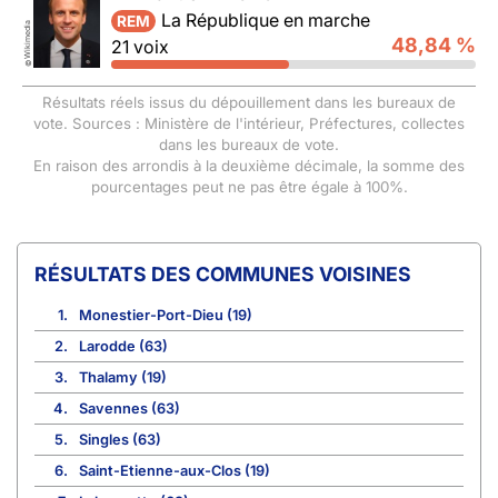
La République en marche
REM
Wikimedia
48,84 %
21 voix
©
Résultats réels issus du dépouillement dans les bureaux de
vote. Sources : Ministère de l'intérieur, Préfectures, collectes
dans les bureaux de vote.
En raison des arrondis à la deuxième décimale, la somme des
pourcentages peut ne pas être égale à 100%.
COMMUNES VOISINES
1.
Monestier-Port-Dieu (19)
2.
Larodde (63)
3.
Thalamy (19)
4.
Savennes (63)
5.
Singles (63)
6.
Saint-Etienne-aux-Clos (19)