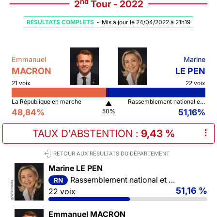
nd
2
Tour - 2022
RÉSULTATS COMPLETS
-
Mis à jour le 24/04/2022 à 21h19
Emmanuel
Marine
MACRON
LE PEN
21 voix
22 voix
La République en marche
Rassemblement national et ses alliés
▲
48,84%
51,16%
50%
TAUX D'ABSTENTION
:
9,43 %
⠇
RETOUR AUX RÉSULTATS DU DÉPARTEMENT
Marine LE PEN
Rassemblement national et ses alliés
RN
Wikimedia
51,16 %
22 voix
©
Emmanuel MACRON