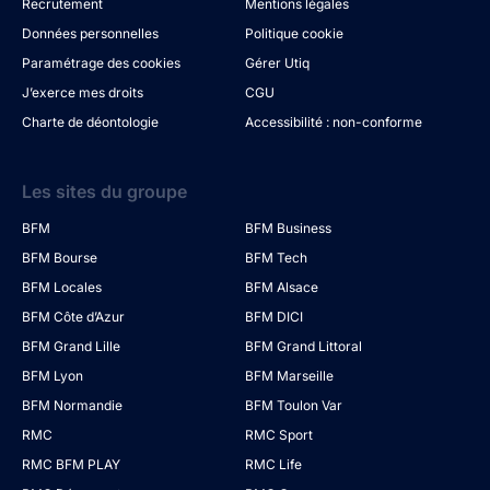
Recrutement
Mentions légales
Données personnelles
Politique cookie
Paramétrage des cookies
Gérer Utiq
J’exerce mes droits
CGU
Charte de déontologie
Accessibilité : non-conforme
Les sites du groupe
BFM
BFM Business
BFM Bourse
BFM Tech
BFM Locales
BFM Alsace
BFM Côte d’Azur
BFM DICI
BFM Grand Lille
BFM Grand Littoral
BFM Lyon
BFM Marseille
BFM Normandie
BFM Toulon Var
RMC
RMC Sport
RMC BFM PLAY
RMC Life