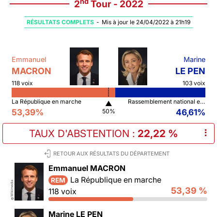
nd
2
Tour - 2022
RÉSULTATS COMPLETS
-
Mis à jour le 24/04/2022 à 21h19
Emmanuel
Marine
MACRON
LE PEN
118 voix
103 voix
La République en marche
Rassemblement national et ses alliés
▲
53,39%
46,61%
50%
TAUX D'ABSTENTION
:
22,22 %
⠇
RETOUR AUX RÉSULTATS DU DÉPARTEMENT
Emmanuel MACRON
La République en marche
REM
Wikimedia
53,39 %
118 voix
©
Marine LE PEN