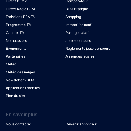
Direct BFM2
Comparateur
Direct Radio BFM
BFM Pratique
Émissions BFMTV
Shopping
Programme TV
Immobilier neuf
Canaux TV
Portage salarial
Nos dossiers
Jeux-concours
Évènements
Règlements jeux-concours
Partenaires
Annonces légales
Météo
Météo des neiges
Newsletters BFM
Applications mobiles
Plan du site
En savoir plus
Nous contacter
Devenir annonceur