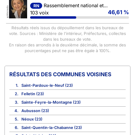
Rassemblement national et ses alliés
RN
Wikimedia
46,61 %
103 voix
©
Résultats réels issus du dépouillement dans les bureaux de
vote. Sources : Ministère de l'intérieur, Préfectures, collectes
dans les bureaux de vote.
En raison des arrondis à la deuxième décimale, la somme des
pourcentages peut ne pas être égale à 100%.
COMMUNES VOISINES
1.
Saint-Pardoux-le-Neuf (23)
2.
Felletin (23)
3.
Sainte-Feyre-la-Montagne (23)
4.
Aubusson (23)
5.
Néoux (23)
6.
Saint-Quentin-la-Chabanne (23)