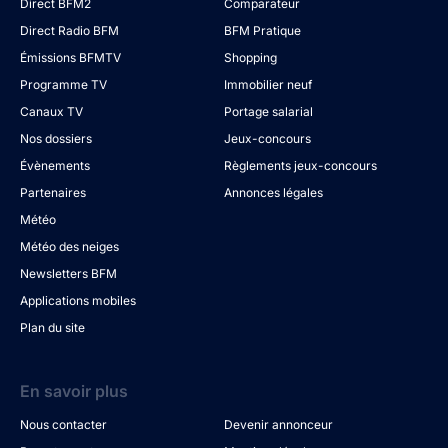
Direct BFM2
Comparateur
Direct Radio BFM
BFM Pratique
Émissions BFMTV
Shopping
Programme TV
Immobilier neuf
Canaux TV
Portage salarial
Nos dossiers
Jeux-concours
Évènements
Règlements jeux-concours
Partenaires
Annonces légales
Météo
Météo des neiges
Newsletters BFM
Applications mobiles
Plan du site
En savoir plus
Nous contacter
Devenir annonceur