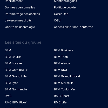
Recrutement
Mentions légales
Données personnelles
Politique cookie
Paramétrage des cookies
Gérer Utiq
J’exerce mes droits
CGU
Charte de déontologie
Accessibilité : non-conforme
Les sites du groupe
BFM
BFM Business
BFM Bourse
BFM Tech
BFM Locales
BFM Alsace
BFM Côte d’Azur
BFM DICI
BFM Grand Lille
BFM Grand Littoral
BFM Lyon
BFM Marseille
BFM Normandie
BFM Toulon Var
RMC
RMC Sport
RMC BFM PLAY
RMC Life