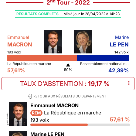
nd
2
Tour - 2022
RÉSULTATS COMPLETS
-
Mis à jour le 28/04/2022 à 14h23
Emmanuel
Marine
MACRON
LE PEN
193 voix
142 voix
La République en marche
Rassemblement national et ses alliés
▲
57,61%
42,39%
50%
TAUX D'ABSTENTION
:
19,17 %
⠇
RETOUR AUX RÉSULTATS DU DÉPARTEMENT
Emmanuel MACRON
La République en marche
REM
Wikimedia
57,61 %
193 voix
©
Marine LE PEN