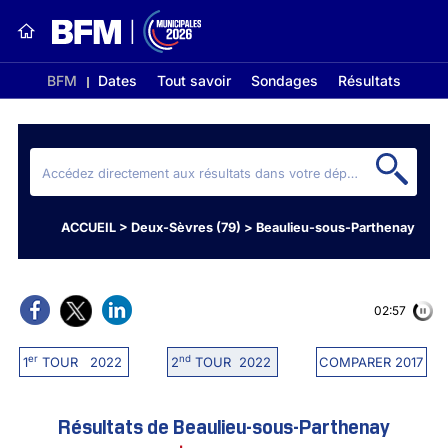
BFM
Dates
Tout savoir
Sondages
Résultats
ACCUEIL
>
Deux-Sèvres (79)
>
Beaulieu-sous-Parthenay
02:56
er
nd
1
TOUR 2022
2
TOUR 2022
COMPARER 2017
Résultats de Beaulieu-sous-Parthenay