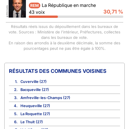
La République en marche
REM
Wikimedia
30,71 %
43 voix
©
Résultats réels issus du dépouillement dans les bureaux de
vote. Sources : Ministère de l'intérieur, Préfectures, collectes
dans les bureaux de vote.
En raison des arrondis à la deuxième décimale, la somme des
pourcentages peut ne pas être égale à 100%.
COMMUNES VOISINES
1.
Cuverville (27)
2.
Bacqueville (27)
3.
Amfreville-les-Champs (27)
4.
Heuqueville (27)
5.
La Roquette (27)
6.
Le Thuit (27)