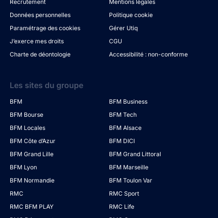
Recrutement
Mentions légales
Données personnelles
Politique cookie
Paramétrage des cookies
Gérer Utiq
J’exerce mes droits
CGU
Charte de déontologie
Accessibilité : non-conforme
Les sites du groupe
BFM
BFM Business
BFM Bourse
BFM Tech
BFM Locales
BFM Alsace
BFM Côte d’Azur
BFM DICI
BFM Grand Lille
BFM Grand Littoral
BFM Lyon
BFM Marseille
BFM Normandie
BFM Toulon Var
RMC
RMC Sport
RMC BFM PLAY
RMC Life