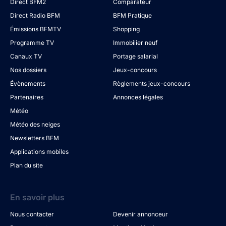
Direct BFM2
Comparateur
Direct Radio BFM
BFM Pratique
Émissions BFMTV
Shopping
Programme TV
Immobilier neuf
Canaux TV
Portage salarial
Nos dossiers
Jeux-concours
Évènements
Règlements jeux-concours
Partenaires
Annonces légales
Météo
Météo des neiges
Newsletters BFM
Applications mobiles
Plan du site
En savoir plus
Nous contacter
Devenir annonceur