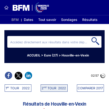
BFM
Dates
Tout savoir
Sondages
Résultats
ACCUEIL
>
Eure (27)
>
Houville-en-Vexin
02:56
er
nd
1
TOUR 2022
2
TOUR 2022
COMPARER 2017
Résultats de Houville-en-Vexin