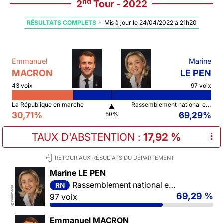
nd
2
Tour - 2022
RÉSULTATS COMPLETS
-
Mis à jour le 24/04/2022 à 21h20
Emmanuel
Marine
MACRON
LE PEN
43 voix
97 voix
La République en marche
Rassemblement national et ses alliés
▲
30,71%
69,29%
50%
TAUX D'ABSTENTION
:
17,92 %
⠇
RETOUR AUX RÉSULTATS DU DÉPARTEMENT
Marine LE PEN
Rassemblement national et ses alliés
RN
Wikimedia
69,29 %
97 voix
©
Emmanuel MACRON