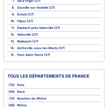
7.
Val d'Orger (27)
8.
Douville-sur-Andelle (27)
9.
Ecouis (27)
10.
Flipou (27)
11.
Daubeuf-près-Vatteville (27)
12.
Vatteville (27)
13.
Radepont (27)
14.
Amfreville-sous-les-Monts (27)
15.
Pont-Saint-Pierre (27)
TOUS LES DÉPARTEMENTS DE FRANCE
(75)
Paris
(59)
Nord
(13)
Bouches-du-Rhône
(69)
Rhône