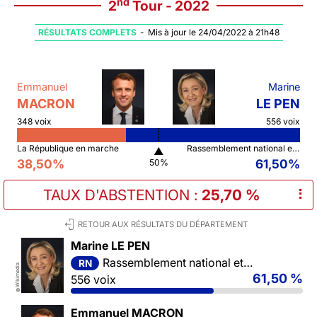
nd
2
Tour - 2022
RÉSULTATS COMPLETS
-
Mis à jour le 24/04/2022 à 21h48
Emmanuel
Marine
MACRON
LE PEN
348 voix
556 voix
La République en marche
Rassemblement national et ses alliés
▲
38,50%
61,50%
50%
TAUX D'ABSTENTION
:
25,70 %
⠇
RETOUR AUX RÉSULTATS DU DÉPARTEMENT
Marine LE PEN
Rassemblement national et ses alliés
RN
Wikimedia
61,50 %
556 voix
©
Emmanuel MACRON