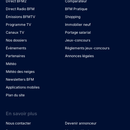
Direct BFM2
Comparateur
Direct Radio BFM
BFM Pratique
Émissions BFMTV
Shopping
Programme TV
Immobilier neuf
Canaux TV
Portage salarial
Nos dossiers
Jeux-concours
Évènements
Règlements jeux-concours
Partenaires
Annonces légales
Météo
Météo des neiges
Newsletters BFM
Applications mobiles
Plan du site
En savoir plus
Nous contacter
Devenir annonceur