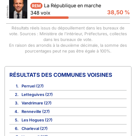
La République en marche
REM
Wikimedia
38,50 %
348 voix
©
Résultats réels issus du dépouillement dans les bureaux de
vote. Sources : Ministère de l'intérieur, Préfectures, collectes
dans les bureaux de vote.
En raison des arrondis à la deuxième décimale, la somme des
pourcentages peut ne pas être égale à 100%.
COMMUNES VOISINES
1.
Perruel (27)
2.
Letteguives (27)
3.
Vandrimare (27)
4.
Renneville (27)
5.
Les Hogues (27)
6.
Charleval (27)