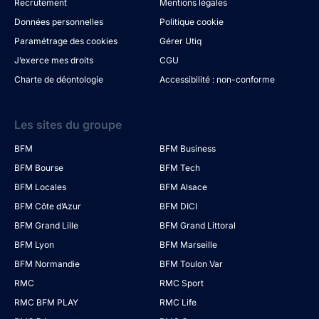
Recrutement
Mentions légales
Données personnelles
Politique cookie
Paramétrage des cookies
Gérer Utiq
J’exerce mes droits
CGU
Charte de déontologie
Accessibilité : non-conforme
Les sites du groupe
BFM
BFM Business
BFM Bourse
BFM Tech
BFM Locales
BFM Alsace
BFM Côte d’Azur
BFM DICI
BFM Grand Lille
BFM Grand Littoral
BFM Lyon
BFM Marseille
BFM Normandie
BFM Toulon Var
RMC
RMC Sport
RMC BFM PLAY
RMC Life